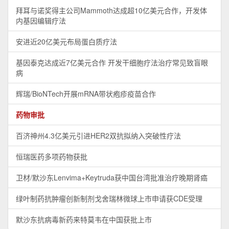
拜耳与诺奖得主公司Mammoth达成超10亿美元合作，开发体
内基因编辑疗法
安进近20亿美元布局蛋白质疗法
基因泰克达成近7亿美元合作 开发干细胞疗法治疗常见致盲眼
病
辉瑞/BioNTech开展mRNA带状疱疹疫苗合作
药物审批
百济神州4.3亿美元引进HER2​双抗拟纳入突破性疗法
恒瑞医药多项药物获批
卫材/默沙东Lenvima+Keytruda获中国台湾批准治疗晚期肾癌
绿叶制药抗肿瘤创新制剂戈舍瑞林微球上市申请获CDE受理
默沙东抗病毒新药来特莫韦在中国获批上市