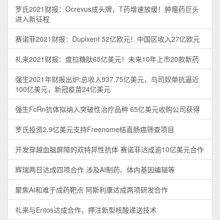
罗氏2021财报：Ocrevus成头牌，T药增速放缓！肿瘤药巨头
进入新征程
赛诺菲2021财报：Dupixent 52亿欧元！中国区收入27亿欧元
礼来2021财报：度拉糖肽65亿美元！未来10年上市20款新药
强生2021年财报出炉:总收入937.75亿美元，乌司奴单抗逼近
100亿美元，新冠疫苗24亿美元
强生FcRn抗体拟纳入突破性治疗品种 65亿美元收购公司获得
罗氏投资2.9亿美元支持Freenome结直肠癌筛查项目
开发穿越血脑屏障的双特异性抗体 赛诺菲达成逾10亿美元合作
辉瑞两日达成四项合作 涉及AI制药、体内基因编辑等
聚焦AI和难于成药靶点 阿斯利康达成两项研发合作
礼来与Entos达成合作，押注新型核酸递送技术