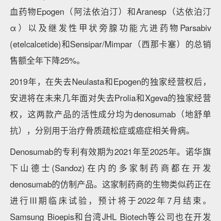
血药物Epogen（阿法依泊汀）和Aranesp（达依泊汀
α）以及继发性甲状旁腺功能亢进药物Parsabiv
(etelcalcetide)和Sensipar/Mimpar（西那卡塞）的总销
售额全年下降25%。
2019年，在失去Neulasta和Epogen的独家经营权后，
安进将在未来几年面对失去Prolia和Xgeva的独家经营
权，这两款产品的活性成分均为denosumab（地舒单
抗），分别用于治疗骨质疏松症或癌症相关骨病。
Denosumab的专利有效期为2021年至2025年。诺华旗
下山德士(Sandoz)在内的多家制药商都在开发
denosumab的仿制产品。这家制药商的生物类似药正在
进行III期临床试验，预计将于2022年7月结束。
Samsung Bioepis和台湾JHL Biotech等公司也在开发