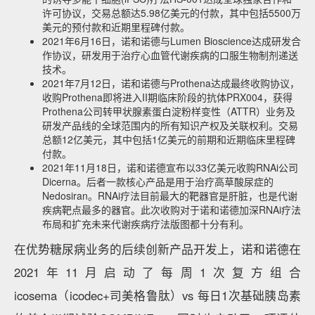
许可协议，交易总额达5.98亿美元的付款，其中包括5500万
美元的预付款和近期里程碑付款。
2021年6月16日，诺和诺德与Lumen Bioscience达成研发合
作协议，研发用于治疗心血管代谢疾病的口服生物制剂递送
技术。
2021年7月12日，诺和诺德与Prothena达成最终收购协议，
收购Prothena即将进入II期临床阶段的抗体PRX004，获得
Prothena公司转甲状腺素蛋白淀粉样变性（ATTR）业务及
研发产品线的全球范围内的所有知识产权及关联权利。交易
总额12亿美元，其中包括1亿美元的前期和近期临床里程碑
付款。
2021年11月18日，诺和诺德宣布以33亿美元收购RNAi公司
Dicerna。后者一款核心产品是用于治疗高草酸尿症的
Nedosiran。RNAi疗法目前最大的靶器官是肝脏，也是代谢
疾病靶点最多的器官。此次收购对于诺和诺德加深RNAi疗法
布局和扩充未来代谢疾病疗法版图都十分有利。
在优势糖尿病业务的后续创新产品开发上，诺和诺德在
2021年11月启动了每周1次复方组合
icosema（icodec+司美格鲁肽）vs 每日1次基础胰岛素