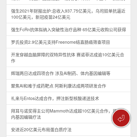
强生2021年财报出炉:总收入937.75亿美元，乌司奴单抗逼近
100亿美元，新冠疫苗24亿美元
强生FcRn抗体拟纳入突破性治疗品种 65亿美元收购公司获得
罗氏投资2.9亿美元支持Freenome结直肠癌筛查项目
开发穿越血脑屏障的双特异性抗体 赛诺菲达成逾10亿美元合
作
辉瑞两日达成四项合作 涉及AI制药、体内基因编辑等
聚焦AI和难于成药靶点 阿斯利康达成两项研发合作
礼来与Entos达成合作，押注新型核酸递送技术
拜耳与诺奖得主公司Mammoth达成超10亿美元合作，开发体
⏎
内基因编辑疗法
安进近20亿美元布局蛋白质疗法