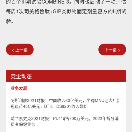
的首个III期试验COMBINE 3。同时也启动了一项评估
每周1次司美格鲁肽+GIP类似物固定剂量复方的II期试
验。
< 上一篇
下一篇 >
竞企动态
业务发展
阿斯利康2021财报：中国收入60亿美元，坐稳MNC老大！新
冠疫苗40亿美元，BTK、DS8201收入翻倍
葛兰素史克2021财报：PD1销售700万美元，2022年拆分消
费者保健业务