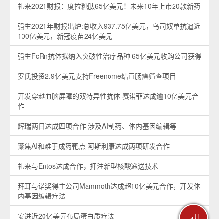
礼来2021财报：度拉糖肽65亿美元！未来10年上市20款新药
强生2021年财报出炉:总收入937.75亿美元，乌司奴单抗逼近
100亿美元，新冠疫苗24亿美元
强生FcRn抗体拟纳入突破性治疗品种 65亿美元收购公司获得
罗氏投资2.9亿美元支持Freenome结直肠癌筛查项目
开发穿越血脑屏障的双特异性抗体 赛诺菲达成逾10亿美元合
作
辉瑞两日达成四项合作 涉及AI制药、体内基因编辑等
聚焦AI和难于成药靶点 阿斯利康达成两项研发合作
礼来与Entos达成合作，押注新型核酸递送技术
拜耳与诺奖得主公司Mammoth达成超10亿美元合作，开发体
内基因编辑疗法
⏎
安进近20亿美元布局蛋白质疗法