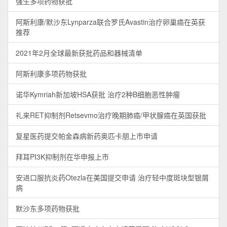
强生多项药物获批
阿斯利康/默沙东Lynparza联合罗氏Avastin治疗卵巢癌在英获
推荐
2021年2月全球最新获批药品和器械清单
阿斯利康多项药物获批
诺华Kymriah新加坡HSA获批 治疗2种B细胞恶性肿瘤
礼来RET抑制剂Retsevmo治疗晚期肺癌/甲状腺癌在英国获批
复星医药提交帕金森病新药奥匹卡朋上市申请
拜耳PI3K抑制剂在华申报上市
安进口服抗炎药Otezla在美国提交申请 治疗轻中度斑块型银屑
病
默沙东多项药物获批