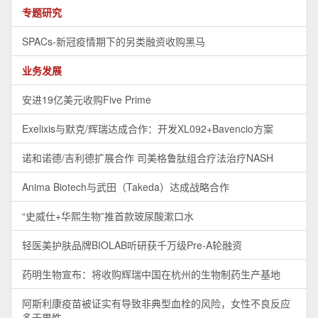
专题研究
SPACs-新冠疫情期下的另类融资收购黑马
业务发展
安进19亿美元收购Five Prime
Exelixis与默克/辉瑞达成合作：开发XL092+Bavencio方案
诺和诺德/吉利德扩展合作 司美格鲁肽组合疗法治疗NASH
Anima Biotech与武田（Takeda）达成战略合作
“史威仕+华熙生物”推首款玻尿酸漱口水
轻医美护肤品牌BIOLAB听研获千万级Pre-A轮融资
药明生物宣布：将收购辉瑞中国在杭州的生物制药生产基地
阿斯利康疫苗被证实有导致非典型血栓的风险，女性不良反应
多于男性