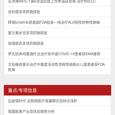
百济神州PD-1第6项适应症上市申请获受理 治疗NSCLC
吉利德多项药物获批
辉瑞lorlatinib获美国FDA批准一线治疗ALK阳性转移性肺癌
葛兰素史克多项药物获批
恒瑞医药多项药物获批
罗氏抗体鸡尾酒疗法治疗轻中度COVID-19患者获EMA推荐
艾伯维修美乐治疗中重度活动性溃疡性结肠炎儿童患者获FDA
批准
重点/专项信息
后疫情时代 互联网医疗发展模式及特点浅析
我国医美产业现状及趋势分析