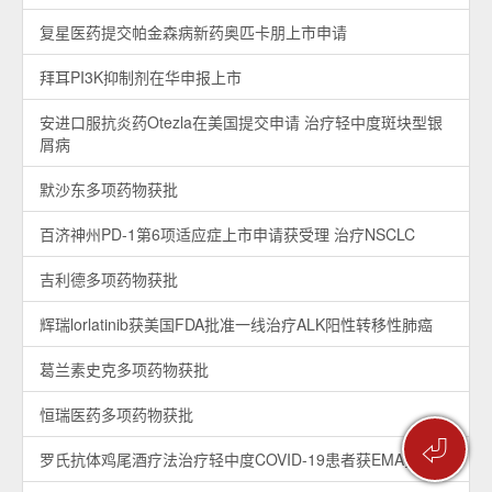
复星医药提交帕金森病新药奥匹卡朋上市申请
拜耳PI3K抑制剂在华申报上市
安进口服抗炎药Otezla在美国提交申请 治疗轻中度斑块型银
屑病
默沙东多项药物获批
百济神州PD-1第6项适应症上市申请获受理 治疗NSCLC
吉利德多项药物获批
辉瑞lorlatinib获美国FDA批准一线治疗ALK阳性转移性肺癌
葛兰素史克多项药物获批
恒瑞医药多项药物获批
⏎
罗氏抗体鸡尾酒疗法治疗轻中度COVID-19患者获EMA推荐