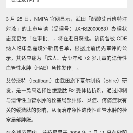
3 月 25 日，NMPA 官网显示，武田「醋酸艾替班特注
射液」的上市申请（受理号：JXHS2000083）办理状
态变更为「在审批」，将在近日获批。该药曾被 CDE
纳入临床急需境外新药名单，根据此前优先审评的公
示，其适应症为「成人、青少年和 ≥2 岁儿童的遗传性
血管性水肿（HAE）急性发作」。
艾替班特（Icatibant）由武田旗下夏尔制药（Shire）研
发，是一款高选择性缓激肽 B2 受体拮抗剂，通过抑制
与遗传性血管水肿的栓塞局部肿胀、炎症、疼痛症状有
关的缓激肽的影响，从而治疗急性遗传性血管水肿的栓
塞局部肿胀。
在全球范围内，该药最早于 2008 年 7 月 11 日在欧盟