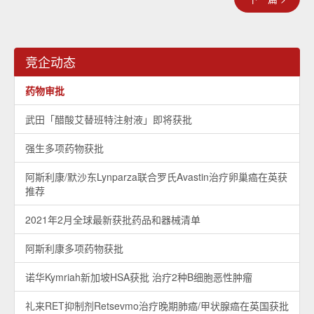
竞企动态
药物审批
武田「醋酸艾替班特注射液」即将获批
强生多项药物获批
阿斯利康/默沙东Lynparza联合罗氏Avastin治疗卵巢癌在英获
推荐
2021年2月全球最新获批药品和器械清单
阿斯利康多项药物获批
诺华Kymriah新加坡HSA获批 治疗2种B细胞恶性肿瘤
礼来RET抑制剂Retsevmo治疗晚期肺癌/甲状腺癌在英国获批