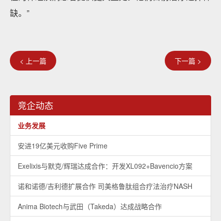
缺。”
< 上一篇
下一篇 >
竞企动态
业务发展
安进19亿美元收购Five Prime
Exelixis与默克/辉瑞达成合作：开发XL092+Bavencio方案
诺和诺德/吉利德扩展合作 司美格鲁肽组合疗法治疗NASH
Anima Biotech与武田（Takeda）达成战略合作