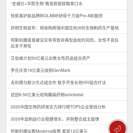
“史威仕+华熙生物”推首款玻尿酸漱口水
轻医美护肤品牌BIOLAB听研获千万级Pre-A轮融资
药明生物宣布：将收购辉瑞中国在杭州的生物制药生产基地
阿斯利康疫苗被证实有导致非典型血栓的风险，女性不良反
应多于男性
艾伯维计划50亿美元出售女性药品组合资产
罗氏斥资18亿美元收购GenMark
吉利德与默沙东达成合作 联手开发长效HIV组合疗法
武田8.56亿美元收购癫痫药物soticlestat
2020中国生物药研发实力排行榜TOP5企业管线分析
2020年血制品行业稳健增长，并购整合成主旋律
⏎
阿斯利康出售Moderna股票 套现12亿美元