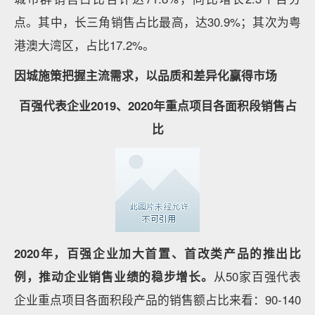
点。其中，长三角销售占比最高，达30.9%；其次为粤
港澳大湾区，占比17.2%。
因城施策把握主流需求，以品质和差异化赢得市场
百强代表企业2019、2020年重点项目各面积段销售占
比
2020年，百强企业加大首置、首改类产品的推出比
例，推动企业销售业绩的稳步增长。
从50家百强代表
企业重点项目各面积段产品的销售额占比来看：90-140