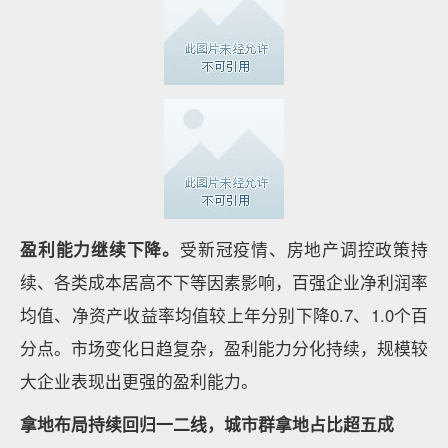
盈利能力继续下降。
受新冠疫情、房地产调控政策持
续、各类成本居高不下等因素影响，百强企业净利润率
均值、净资产收益率均值较上年分别下降0.7、1.0个百
分点。市场变化日趋复杂，盈利能力分化持续，规模较
大企业表现出更强的盈利能力。
拿地布局持续回归一二线，城市群拿地占比超五成