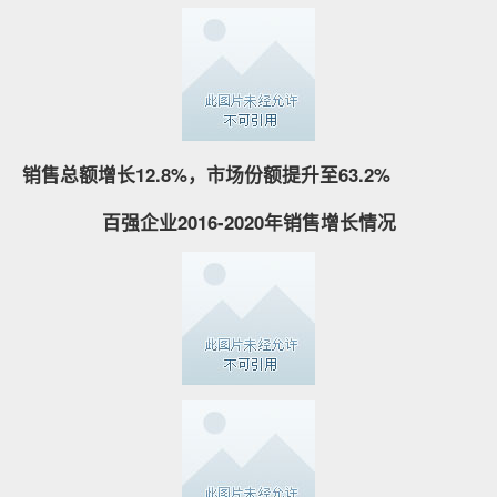
销售总额增长12.8%，市场份额提升至63.2%
百强企业2016-2020年销售增长情况