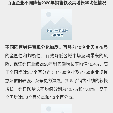
百强企业不同阵营2020年销售额及其增长率均值情况
不同阵营销售表现分化加剧。
百强前10企业因其布局
的全国性和均衡性，有效降低区域市场波动带来的风
险，保证销售业绩2020年销售额增长率均值12.4%，高
于全国增速3.7个百分点；11-30企业及31-50企业规模
意愿依旧较强、竞争更为激烈，实现了销售业绩的较快
增长，销售额增长率均值分别为13.7%和13.0%，高于
全国增速5.0个百分点和4.3个百分点。