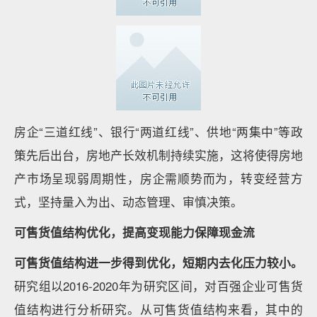
房企“三道红线”、银行“两道红线”、供地“两集中”等政
策先后出台，房地产长效机制持续实施，这将使得房地
产市场呈现弱周期性，房企需顺势而为，转变经营方
式，坚持量入为出、动态管理、审慎决策。
可售货值结构优化，提高变现能力保障现金流
可售货值结构进一步得到优化，短期内去化压力较小。
研究组以2016-2020年为研究区间，对百强企业可售货
值结构进行分析研究。从可售货值结构来看，其中的