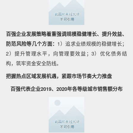
百强企业发展策略着重强调规模稳健增长、提升效益、
防范风险等几个方面：
1）追求业绩规模的稳健增长；
2）提升管理水平，向管理要效益；3）优化债务结
构，筑牢资金安全防线。
把握热点区域发展机遇，紧跟市场节奏大力推盘
百强代表企业2019、2020年各等级城市销售额分布