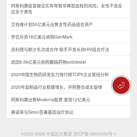
阿斯利康疫苗被证实有导致非典型血栓的风险，女性不良反
应多于男性
艾伯维计划50亿美元出售女性药品组合资产
罗氏斥资18亿美元收购GenMark
吉利德与默沙东达成合作 联手开发长效HIV组合疗法
武田8.56亿美元收购癫痫药物soticlestat
2020中国生物药研发实力排行榜TOP5企业管线分析
⏎
2020年血制品行业稳健增长，并购整合成主旋律
阿斯利康出售Moderna股票 套现12亿美元
赛诺菲与Sirion签署基因治疗协议
©2020-2026 中国远大集团
京ICP备18034056号-1