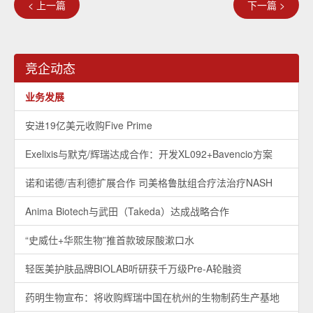
< 上一篇
下一篇 >
竞企动态
业务发展
安进19亿美元收购Five Prime
Exelixis与默克/辉瑞达成合作：开发XL092+Bavencio方案
诺和诺德/吉利德扩展合作 司美格鲁肽组合疗法治疗NASH
Anima Biotech与武田（Takeda）达成战略合作
“史威仕+华熙生物”推首款玻尿酸漱口水
轻医美护肤品牌BIOLAB听研获千万级Pre-A轮融资
药明生物宣布：将收购辉瑞中国在杭州的生物制药生产基地