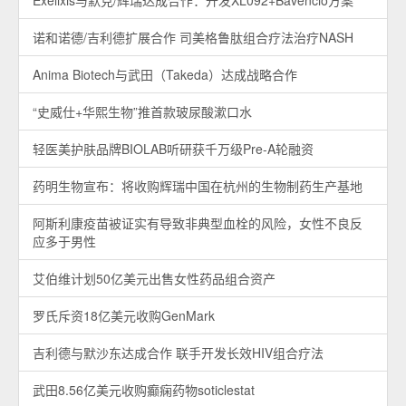
Exelixis与默克/辉瑞达成合作：开发XL092+Bavencio方案
诺和诺德/吉利德扩展合作 司美格鲁肽组合疗法治疗NASH
Anima Biotech与武田（Takeda）达成战略合作
“史威仕+华熙生物”推首款玻尿酸漱口水
轻医美护肤品牌BIOLAB听研获千万级Pre-A轮融资
药明生物宣布：将收购辉瑞中国在杭州的生物制药生产基地
阿斯利康疫苗被证实有导致非典型血栓的风险，女性不良反
应多于男性
艾伯维计划50亿美元出售女性药品组合资产
罗氏斥资18亿美元收购GenMark
吉利德与默沙东达成合作 联手开发长效HIV组合疗法
武田8.56亿美元收购癫痫药物soticlestat