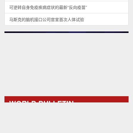
可逆转自身免疫疾病症状的最新“反向疫苗”
马斯克的脑机接口公司官宣首次人体试验
WORLD BULLETIN
海外趣闻
AI detects eye disease and risk of Parkinson’s from retinal
images