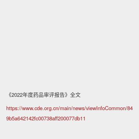
《2022年度药品审评报告》全文
https://www.cde.org.cn/main/news/viewInfoCommon/84
9b5a642142fc00738aff200077db11