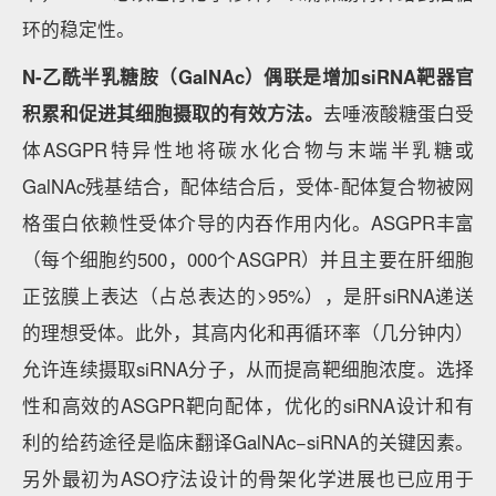
环的稳定性。
N-乙酰半乳糖胺（GalNAc）偶联是增加siRNA靶器官
积累和促进其细胞摄取的有效方法。
去唾液酸糖蛋白受
体ASGPR特异性地将碳水化合物与末端半乳糖或
GalNAc残基结合，配体结合后，受体-配体复合物被网
格蛋白依赖性受体介导的内吞作用内化。ASGPR丰富
（每个细胞约500，000个ASGPR）并且主要在肝细胞
正弦膜上表达（占总表达的>95%），是肝siRNA递送
的理想受体。此外，其高内化和再循环率（几分钟内）
允许连续摄取siRNA分子，从而提高靶细胞浓度。选择
性和高效的ASGPR靶向配体，优化的siRNA设计和有
利的给药途径是临床翻译GalNAc−siRNA的关键因素。
另外最初为ASO疗法设计的骨架化学进展也已应用于