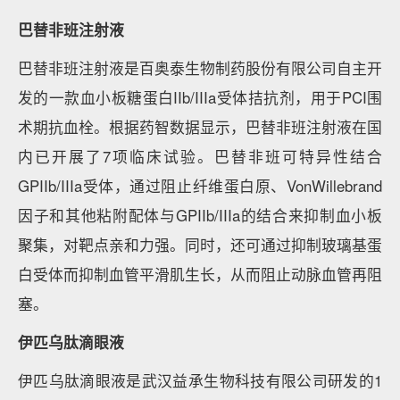
巴替非班注射液
巴替非班注射液是百奥泰生物制药股份有限公司自主开
发的一款血小板糖蛋白IIb/IIIa受体拮抗剂，用于PCI围
术期抗血栓。根据药智数据显示，巴替非班注射液在国
内已开展了7项临床试验。巴替非班可特异性结合
GPIIb/IIIa受体，通过阻止纤维蛋白原、VonWillebrand
因子和其他粘附配体与GPIIb/IIIa的结合来抑制血小板
聚集，对靶点亲和力强。同时，还可通过抑制玻璃基蛋
白受体而抑制血管平滑肌生长，从而阻止动脉血管再阻
塞。
伊匹乌肽滴眼液
伊匹乌肽滴眼液是武汉益承生物科技有限公司研发的1