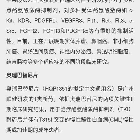
点酪氨酸激酶抑制剂，对多种受体酪氨酸激酶如 c-
Kit、KDR、PDGFR、VEGFR3、Flt1、Ret、Flt3、c-
Src、FGFR2、FGFR3和PDGFRα等有很好的抑制活
性。目前，正在开展晚期实体肿瘤、鼻咽癌、非小细胞
肺癌、胃肠道间质瘤、神经内分泌瘤、肾透明细胞癌、
结直肠癌等多个适应症的不同阶段临床研究。
奥瑞巴替尼片
奥瑞巴替尼片（HQP1351的拟定中文通用名）是广州
顺健研发的1类新药，依据奥瑞巴替尼的两项关键性II
期临床研究结果，用于治疗酪氨酸激酶抑制剂（TKI）
耐药后并伴有T315I 突变的慢性髓性白血病(CML)慢性
期或加速期的成年患者。