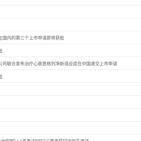
在国内的第三个上市申请即将获批
批
公司联合宣布治疗心衰恩格列净新适应症在中国递交上市申请
批
yo治疗PD-L1高表达NSCLC患者获FDA优先审评