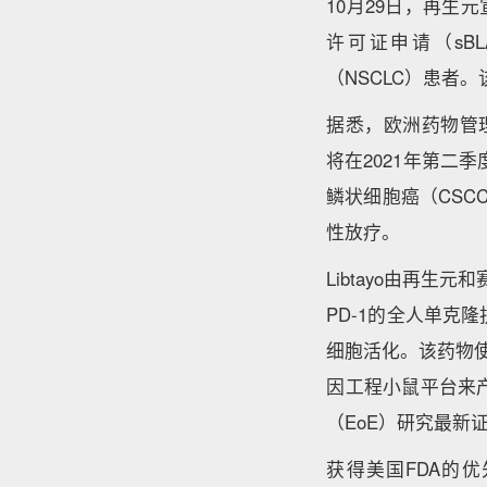
10月29日，再生元宣
许可证申请（sB
（NSCLC）患者
据悉，欧洲药物管理局
将在2021年第二
鳞状细胞癌（CSC
性放疗。
Libtayo由再
PD-1的全人单克隆
细胞活化。该药物使
因工程小鼠平台来
（EoE）研究最新证据
获得美国FDA的