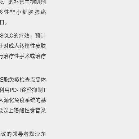
rwlc）的补充生物制剂
转移性非小细胞肺癌
8日。
NSCLC的疗效，预计
种针对成人转移性皮肤
进行治疗性手术或治疗
T细胞免疫检查点受体
利用PD-1途径抑制T
传人源化免疫系统的基
及以上嗜酸性食管炎
争议的领导者默沙东