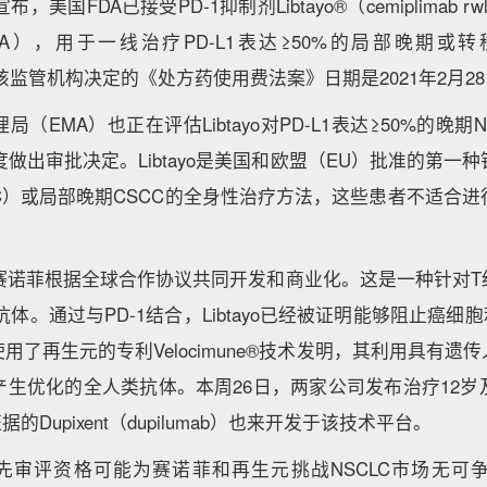
布，美国FDA已接受PD-1抑制剂Libtayo®（cemiplimab 
LA），用于一线治疗PD-L1表达≥50%的局部晚期或
。该监管机构决定的《处方药使用费法案》日期是2021年2月2
（EMA）也正在评估Libtayo对PD-L1表达≥50%的晚期
季度做出审批决定。Libtayo是美国和欧盟（EU）批准的第一
C）或局部晚期CSCC的全身性治疗方法，这些患者不适合
生元和赛诺菲根据全球合作协议共同开发和商业化。这是一种针对
抗体。通过与PD-1结合，Libtayo已经被证明能够阻止癌细胞
用了再生元的专利Velocimune®技术发明，其利用具有遗
产生优化的全人类抗体。本周26日，两家公司发布治疗12岁
的Dupixent（dupilumab）也来开发于该技术平台。
优先审评资格可能为赛诺菲和再生元挑战NSCLC市场无可