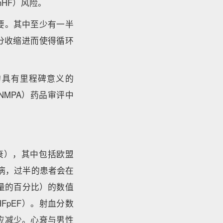
hHF）风险。
要。其中至少有一半
分收缩进而使得循环
的具有里程碑意义的
（NMPA）药品审评中
衰），其中包括欧盟
疾病，过半的患者会在
量的百分比）的数值
FpEF）。射血分数
应减少。心衰与男性