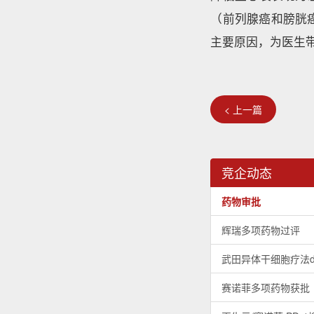
（前列腺癌和膀胱
主要原因，为医生
< 上一篇
竞企动态
药物审批
辉瑞多项药物过评
武田异体干细胞疗法dar
赛诺菲多项药物获批