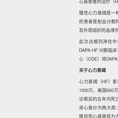
心衰患者的治疗（HF
慢性心力衰竭是一
的患者是射血分数
及外周组织的血液
此次达格列净在中
DAPA-HF II
心（CDE）将DAP
关于心力衰竭
心力衰竭（HF）
1500万，美国6
诊断后的五年内死
将心衰分为两大类：
降低型心衰表现为