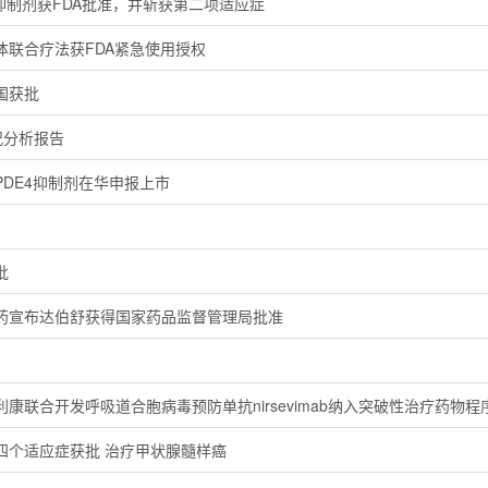
-1抑制剂获FDA批准，并斩获第二项适应症
体联合疗法获FDA紧急使用授权
国获批
况分析报告
DE4抑制剂在华申报上市
批
药宣布达伯舒获得国家药品监督管理局批准
康联合开发呼吸道合胞病毒预防单抗nirsevimab纳入突破性治疗药物程
四个适应症获批 治疗甲状腺髓样癌