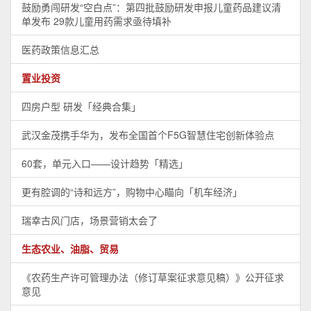
鼓励勇闯研发“空白点”：第四批鼓励研发申报儿童药品建议清
单发布 29款儿童用药需求亟待填补
医药政策信息汇总
置业投资
四房户型 研发「经典合集」
武汉金茂携手华为，发布全国首个F5G智慧住宅创新体验点
60套，单元入口——设计趋势「精选」
更有腔调的“诗和远方”，购物中心瞄向「机车经济」
瑞幸古风门店，场景营销太会了
生态农业、油脂、贸易
《农药生产许可管理办法（修订草案征求意见稿）》公开征求
意见