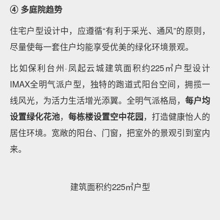
寸面积根据合同约定并最终以产权登记面积为准；相同
户型因为楼幢、楼层、单元等差别，局部结构、面积等
可能不同。装修建议途中的装修、加点、电器等设备物
品及材质、纹理、装修等及仅为示意参考。图中白框虚
线部分、可移动软装实际交付无，具体以合同约定为
准。
样板间效果图
绍兴中海·铂隽城市级大平层约236㎡四室两厅三卫，最
大南向开间带来无与伦比的采光面，超大窗墙比制造
270°IMAX视野；景观阳台、中西餐厨、家政空间、十
字动线、设阔卫浴等豪宅功能空间元素一应俱全。