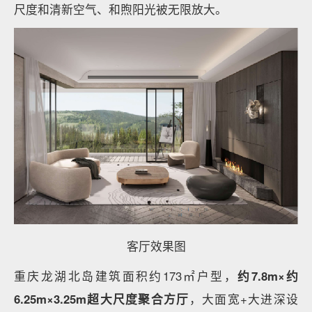
尺度和清新空气、和煦阳光被无限放大。
客厅效果图
重庆龙湖北岛建筑面积约173㎡户型，
约7.8m×约
6.25m×3.25m超大尺度聚合方厅
，大面宽+大进深设