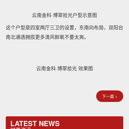
外立面实景图
③ 多个套房设计，卫生间数量随之增加
豪宅的套房数量一定要多，约200㎡以上的户型能做到
3个卫生间，这其中必然有2个卧室套房设计，约250㎡
以上的户型可做到4-5个卫生间。
比如武汉金湖听语四期住宅约275㎡户型：
武汉金湖听语四期住宅约275㎡户型示意图
该户型4+1房2厅4卫设计，
4个卫生间
再也不怕早晚高
峰。超大边厅外连约8.7米阳台，舒适度极高。
④ 多庭院趋势