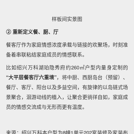
成都佳兆业麓山壹号约169㎡户型
成都佳兆业麓山壹号实拍图
3、豪宅型 200㎡以上四房户型
双入户动线，既私密又合理
比如山西良硕无界“黑珍珠”户型，交付面积252㎡，考