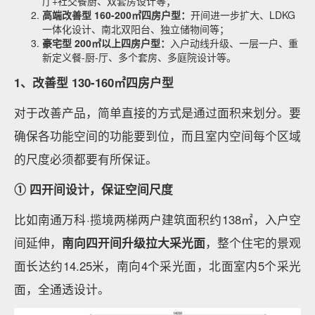
厅+社交餐厨、双套房设计等；
高端改善型 160-200㎡四房户型：
开间进一步扩大、LDKG
一体化设计、南北双阳台、独立储物间等；
豪宅型 200㎡以上四房户型：
入户动线升级、一层一户、重
新定义餐-厨-厅、多个套房、多庭院设计等。
1、改善型 130-160㎡四房户型
对于改善产品，简单直接的方式是通过面积来划分。要
确保各功能空间的功能要到位，而且室内空间每个区域
的尺度必须都要有所保证。
① 四开间设计，保证空间尺度
比如南通万科·揽境两梯两户建筑面积约138㎡，入户空
间延伸，
南向四开间升级拉大采光面
，整个住宅的景观
面长达约14.25米，南向4个采光面，北面室内5个采光
面，全通透设计。