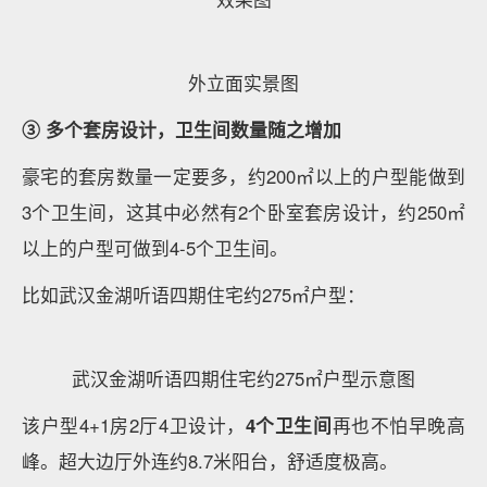
样板间实景图
② 重新定义餐、厨、厅
餐客厅作为家庭情感浓度承载与链接的欢聚场，时刻准
备着串联粘结家庭成员的情感联系。
比如绍兴万科湖珀隐秀府约260㎡户型内量身定制的
“大平层餐客厅六重境”
，将中厨、西厨岛台（预留）、
餐厅、客厅、阳台以及多益空间，有旋律的以岛链式场
景聚合，洄游动线的植入，让聚合更徜徉自如，家庭成
员的情感交流成与无形而更有温度。
来源：绍兴万科本户型为8幢1单元202室装修及家装布
置建议图，装修建议图所标尺寸面积仅供参考，交房尺