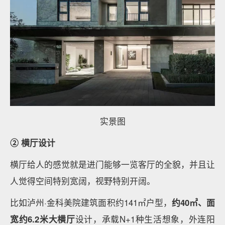
实景图
② 横厅设计
横厅给人的感觉就是进门能够一览客厅的全貌，并且让
人觉得空间特别宽阔，视野特别开阔。
比如泸州·金科美院建筑面积约141㎡户型，
约40㎡、面
宽约6.2米大横厅
设计，承载N+1种生活想象，外连阳