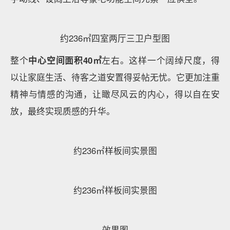
便于业主更快到达想要去往的功能空间。
样板间实景图
效果图（注：黑珍珠面积约252㎡，天空之境面积约
420㎡）
南通万科·揽境建筑面积约260㎡户型，一层两梯一户，
入户三玄关设计，形成
南北两条入户动线
，厨房一侧，
额外预留了“保姆通道”，双入户洄游动线，清晰分明。
建筑面积约260㎡户型图