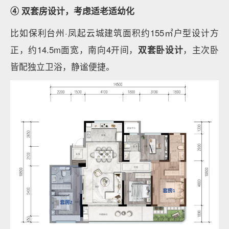
④ 双套房设计，考虑适老适幼化
比如保利台州·凤起云城建筑面积约155㎡户型设计方
正，约14.5m面宽，南向4开间，
双套卧设计
，主次卧
皆配独立卫浴，静谧便捷。