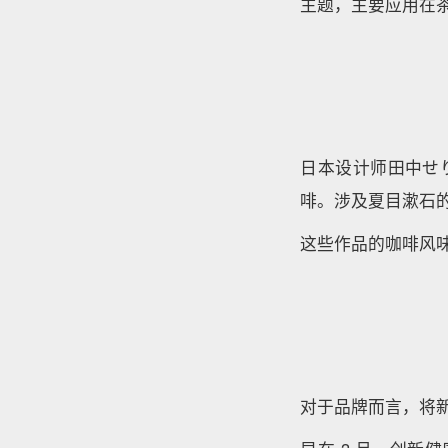
主题，主要应用在
日本设计师田中せ
啡。涉及夏目漱石
这些作品的咖啡风味
对于品牌而言，将