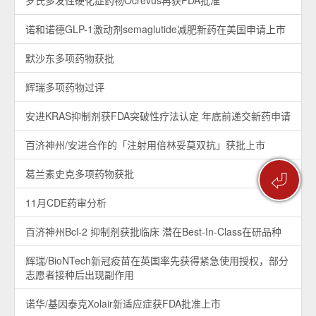
罗氏多发性硬化症药物Ocrevus再获FDA批准
诺和诺德GLP-1激动剂semaglutide减肥新药在美国申请上市
默沙东多项药物获批
辉瑞多项药物过评
安进KRAS抑制剂获FDA突破性疗法认定 年底前递交新药申请
百济神州/安进合作的「注射用倍林妥莫双抗」获批上市
葛兰素史克多项药物获批
⏎
11月CDE药审分析
百济神州Bcl-2 抑制剂获批临床 潜在Best-In-Class在研品种
辉瑞/BioNTech新冠疫苗在英国率先获得紧急使用授权，部分
志愿者接种后出现副作用
诺华/基因泰克Xolair新适应症获FDA批准上市