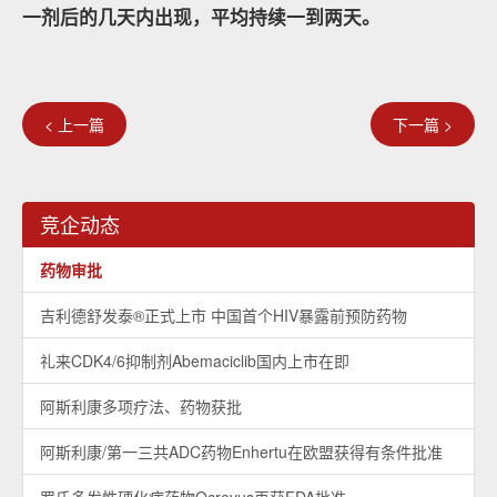
一剂后的几天内出现，平均持续一到两天。
< 上一篇
下一篇 >
竞企动态
药物审批
吉利德舒发泰®正式上市 中国首个HIV暴露前预防药物
礼来CDK4/6抑制剂Abemaciclib国内上市在即
阿斯利康多项疗法、药物获批
阿斯利康/第一三共ADC药物Enhertu在欧盟获得有条件批准