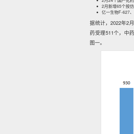
2月24个国产化
2月新增65个按
亿一生物F-62
据统计，2022年
药受理511个，中
图一。