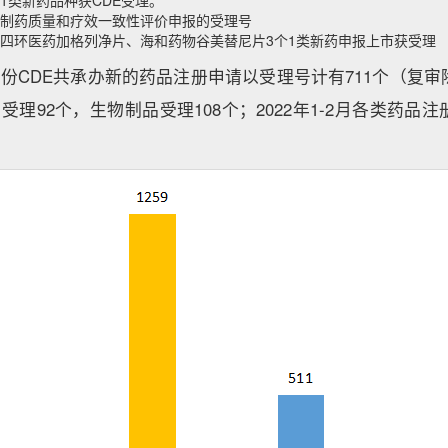
药1类新药品种获CDE受理。
仿制药质量和疗效一致性评价申报的受理号
7、四环医药加格列净片、海和药物谷美替尼片3个1类新药申报上市获受理
2月份CDE共承办新的药品注册申请以受理号计有711个（复
药受理92个，生物制品受理108个；2022年1-2月各类药品