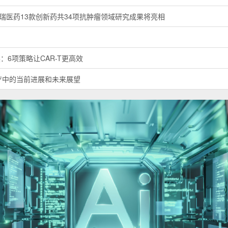
INFORMATION
后注册资本制度研究
调整展望
10 MNC药企半年报汇总
规模63.5亿美元
P30
︱恒瑞医药13款创新药共34项抗肿瘤领域研究成果将亮相