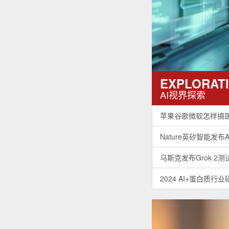
“CAR-T之父”重磅解
mRNA疫苗在癌症治