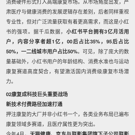
消费硬件形式打入高端康复市场。从市场角度出发，严
肃医疗与健康消费的发展逻辑存在差别，后者同样重视
专业性，但对广泛流量获取有着更高需求，而这是小红
书的强项。据千瓜数据，
小红书平台拥有3亿月活用
户，内容分享者超1亿，00后占比35%，95后占比
50%，一二线城市用户占比50%
。可见，除了庞大的数
量基础外，小红书用户的年龄结构、消费水准也与运动
康复赛道高度契合，有望激活国内消费级康复市场潜
力。
02康复成科技巨头重要战场
新技术付费路径加速打通
押注康复的大厂并非小红书一个，各类业务布局已遍布
康复领域多赛道，且医疗属性更为突出。
今年4月，
天猫健康、京东与联影集团旗下子公司联影