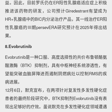
益。因此，目前罗氏仍在ER阳性乳腺癌适应症上积极
推进该药物的研发，公司预计Giredestrant有望成为
HR+乳腺癌中的BIC内分泌治疗产品，其一线治疗ER阳
性乳腺癌的III期persevERA研究预计在2025年得出结
果。
8.Evobrutinib
Evobrutinib是一种口服、高度选择性的共价布鲁顿酪氨
酸激酶（BTK）抑制剂，具有中枢神经系统渗透性，有
望能突破血脑屏障进而遏制阴燃病灶以控制RMS的疾
病进展。
12月6日，默克宣布，在两项针对复发性多发性硬化症
患者的最终阶段研究中，BTK抑制剂Evobrutinib没有表
现出足够好的疗效。虽说默克在多发性硬化症领域遭遇