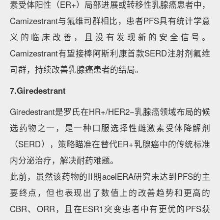
素受体阳性（ER+）局部进展或转移性乳腺癌患者中，
Camizestrant与氟维司群相比，患者PFS具有统计学意
义的临床改善，且没有发现新的安全信号。
Camizestrant有望接棒阿斯利康首款SERD注射剂氟维
司群，持续改善乳腺癌患者的结局。
7.Giredestrant
Giredestrant是罗氏在HR+/HER2−乳腺癌领域布局的候
选药物之一，是一种口服选择性雌激素受体降解剂
（SERD），策略瞄准在替代ER+乳腺癌中的传统标准
内分泌治疗，解决耐药难题。
此前，虽然该药物的II期acelERA研究未达到PFS的主
要终点，但也表现出了数值上的改善趋势和更高的
CBR、ORR，且在ESR1突变患者中有更优的PFS获