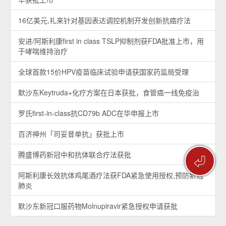
16亿美元,礼来针对基因表达调控机制开发创新抗癌疗法
安进/阿斯利康first in class TSLP抑制剂获FDA批准上市，用
于哮喘维持治疗
全球首款15价HPV疫苗临床试验申请获国家药监局受理
默沙东Keytruda+化疗方案在日本获批，食管癌一线免疫治
罗氏first-in-class抗CD79b ADC在华申报上市
百济神州「司妥昔单抗」获批上市
腾盛博药新冠中和抗体联合疗法获批
⏎
阿斯利康长效抗体鸡尾酒疗法获FDA紧急使用授权,预防新冠
肺炎
默沙东新冠口服药物Molnupiravir紧急授权申请获批