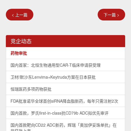
< 上一篇
下一篇 >
竞企动态
药物审批
国内首家：北恒生物通用型CAR-T临床申请获受理
卫材/默沙东Lenvima+Keytruda方案在日本获批
恒瑞医药多项药物获批
FDA批准诺华全球首创siRNA降血脂新药，每年只需注射2次
国内首款，罗氏first-in-class抗CD79b ADC拟优先审评
国内首款靶向CD22 ADC新药，辉瑞「奥加伊妥珠单抗」在
华获批上市