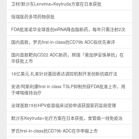
卫材/默沙东Lenvima+Keytruda方案在日本获批
恒瑞医药多项药物获批
FDA批准诺华全球首创siRNA降血脂新药，每年只需注射2次
国内首款，罗氏first-in-class抗CD79b ADC拟优先审评
国内首款靶向CD22 ADC新药，辉瑞「奥加伊妥珠单抗」在
华获批上市
16亿美元,礼来针对基因表达调控机制开发创新抗癌疗法
安进/阿斯利康first in class TSLP抑制剂获FDA批准上市，用
于哮喘维持治疗
全球首款15价HPV疫苗临床试验申请获国家药监局受理
默沙东Keytruda+化疗方案在日本获批，食管癌一线免疫治
罗氏first-in-class抗CD79b ADC在华申报上市