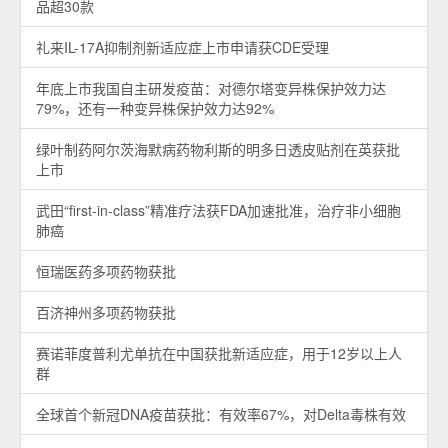
品超30款
礼来IL-17A抑制剂新适应症上市申请获CDE受理
年底上市我国自主研发疫苗：对德尔塔变异株保护效力达
79%，还有一种变异株保护效力达92%
绿叶制药阿尔茨海默病药物利斯的明多日透皮贴剂在英获批
上市
武田“first-in-class”精准疗法获FDA加速批准，治疗非小细胞
肺癌
恒瑞医药多项药物获批
百济神州多项药物获批
赛诺菲度普利尤单抗在中国获批新适应症，用于12岁以上人
群
全球首个新冠DNA疫苗获批：有效率67%，对Delta毒株有效