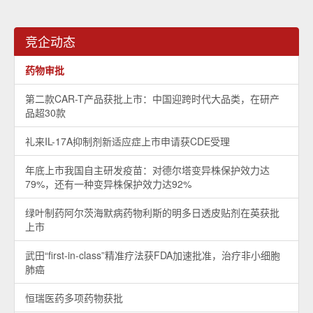
竞企动态
药物审批
第二款CAR-T产品获批上市：中国迎跨时代大品类，在研产
品超30款
礼来IL-17A抑制剂新适应症上市申请获CDE受理
年底上市我国自主研发疫苗：对德尔塔变异株保护效力达
79%，还有一种变异株保护效力达92%
绿叶制药阿尔茨海默病药物利斯的明多日透皮贴剂在英获批
上市
武田“first-in-class”精准疗法获FDA加速批准，治疗非小细胞
肺癌
恒瑞医药多项药物获批