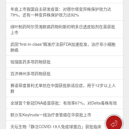
年底上市我国自主研发疫苗：对德尔塔变异株保护效力达
79%，还有一种变异株保护效力达92%
绿叶制药阿尔茨海默病药物利斯的明多日透皮贴剂在英获批
上市
武田“first-in-class”精准疗法获FDA加速批准，治疗非小细胞
肺癌
恒瑞医药多项药物获批
百济神州多项药物获批
赛诺菲度普利尤单抗在中国获批新适应症，用于12岁以上人
群
全球首个新冠DNA疫苗获批：有效率67%，对Delta毒株有效
默沙东Keytruda一线治疗食管癌在华获批上市
⏎
天坛生物「静注COVID-19人免疫球蛋白」获批临床