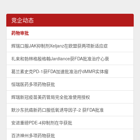
竞企动态
药物审批
辉瑞口服JAK抑制剂Xeljanz在欧盟获两项新适应症
礼来和勃林格殷格翰Jardiance获FDA批准治疗心衰
葛兰素史克PD-1获FDA加速批准治疗dMMR实体瘤
恒瑞医药多项药物获批
辉瑞新冠疫苗美药管局完全批准使用授权
默沙东抗癌新药口服低氧诱导因子-2 获FDA批准
安进重磅PDE-4抑制剂在华获批
百济神州多项药物获批