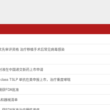
优先审评资格 治疗移植手术后常见病毒感染
射液在中国递交新药上市申请
 in class TSLP 单抗在美申报上市，治疗重度哮喘
获FDA批准
品和器械清单
」获FDA批准治疗慢性肾病