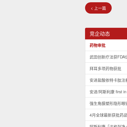
< 上一篇
竞企动态
药物审批
武田创新疗法获FDA
拜耳多项药物获批
安进盐酸依特卡肽注
安进/阿斯利康 first
强生角膜塑形隐形眼镜
4月全球最新获批药
阿斯利康「达格列净