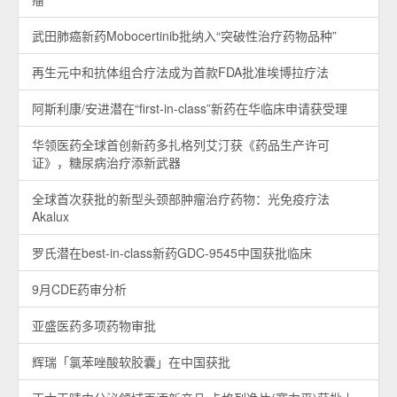
武田肺癌新药Mobocertinib批纳入“突破性治疗药物品种”
再生元中和抗体组合疗法成为首款FDA批准埃博拉疗法
阿斯利康/安进潜在“first-in-class”新药在华临床申请获受理
华领医药全球首创新药多扎格列艾汀获《药品生产许可
证》，糖尿病治疗添新武器
全球首次获批的新型头颈部肿瘤治疗药物：光免疫疗法
Akalux
罗氏潜在best-in-class新药GDC-9545中国获批临床
9月CDE药审分析
亚盛医药多项药物审批
辉瑞「氯苯唑酸软胶囊」在中国获批