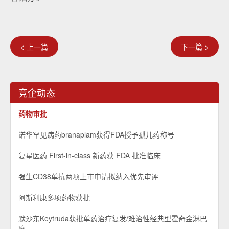
< 上一篇
下一篇 >
竞企动态
药物审批
诺华罕见病药branaplam获得FDA授予孤儿药称号
复星医药 First-in-class 新药获 FDA 批准临床
强生CD38单抗两项上市申请拟纳入优先审评
阿斯利康多项药物获批
默沙东Keytruda获批单药治疗复发/难治性经典型霍奇金淋巴
瘤