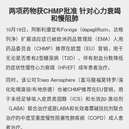
两项药物获CHMP批准 针对心力衰竭
和慢阻肺
10月19日，阿斯利康宣布Forxiga（dapagliflozin，达格
列净）扩展适应症已被欧洲药品管理局（EMA）人用
药品委员会（CHMP）推荐在欧盟（EU）营销，用于
无论是否患有2型糖尿病（T2D）、伴有射血分数降低
的症状性慢性心力衰竭（HFrEF）成年患者治疗。
同时，该公司Trixeo Aerosphere（富马酸福莫特罗/溴
化吡喃溴铵/布地奈德）也被CHMP推荐在EU营销，用
于未经足够吸入皮质类固醇（ICS）和长效β2-激动剂
（LABA）联合治疗或是LABA和长效毒蕈碱拮抗剂联合
治疗的中度至重度慢性阻塞性肺疾病（COPD）成人患
者治疗。