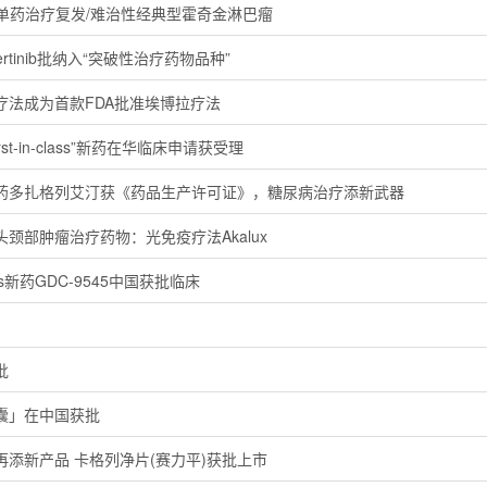
获批单药治疗复发/难治性经典型霍奇金淋巴瘤
rtinib批纳入“突破性治疗药物品种”
疗法成为首款FDA批准埃博拉疗法
st-in-class”新药在华临床申请获受理
药多扎格列艾汀获《药品生产许可证》，糖尿病治疗添新武器
颈部肿瘤治疗药物：光免疫疗法Akalux
lass新药GDC-9545中国获批临床
批
囊」在中国获批
添新产品 卡格列净片(赛力平)获批上市