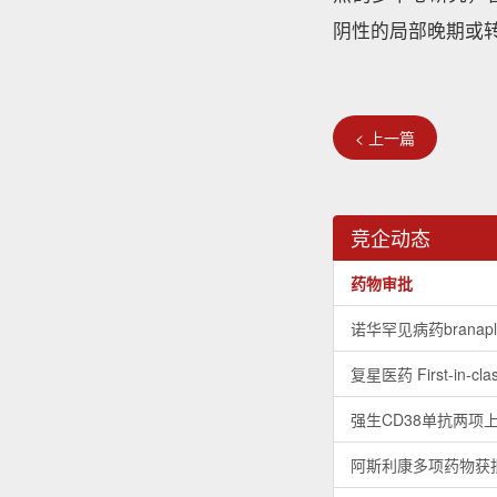
阴性的局部晚期或
< 上一篇
竞企动态
药物审批
诺华罕见病药brana
复星医药 First-in-c
强生CD38单抗两项
阿斯利康多项药物获