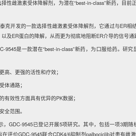
性雌激素受体降解剂，为潜在“best-in-class”新药，目
由基因泰克开发的一款选择性雌激素受体降解剂，它通过与ER相
，以及ER蛋白的降解，从而更为彻底地阻断ER介导的信号通
-9545是一款潜在“best-in-class”新药，为口服给药。
有更高、更强的活性和疗效；
素受体通路；
药的有效性方面具有优异的PK数据；
床安全范围。
als网站显示，GDC-9545已登记开展5项研究。其中，包括一项
价GDC-9545联合CDK4/6抑制剂palbociclib对患有