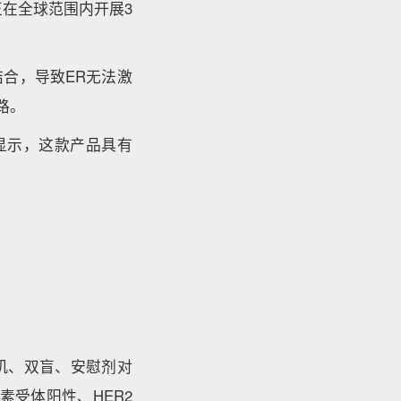
前正在全球范围内开展3
结合，导致ER无法激
路。
研究显示，这款产品具有
3期随机、双盲、安慰剂对
雌激素受体阳性、HER2