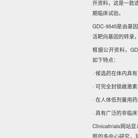
开资料，这是一款选择
期临床试验。
GDC-9545是
活靶向基因的转录
根据公开资料，GDC
如下特点：
· 候选药在体内具
· 可完全封锁雌激
· 在人体低剂量用
· 具有广泛的非临
Clinicaltri
照的多中心研究，旨在评