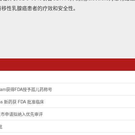
转移性乳腺癌患者的疗效和安全性。
plam获得FDA授予孤儿药称号
lass 新药获 FDA 批准临床
上市申请拟纳入优先审评
批