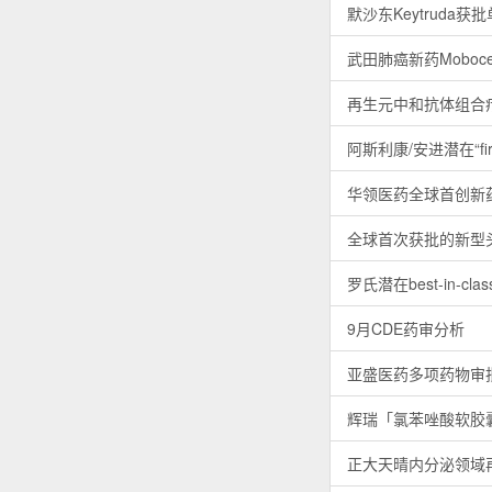
默沙东Keytruda
武田肺癌新药Moboce
再生元中和抗体组合
阿斯利康/安进潜在“fir
华领医药全球首创新
全球首次获批的新型头
罗氏潜在best-in-c
9月CDE药审分析
亚盛医药多项药物审
辉瑞「氯苯唑酸软胶
正大天晴内分泌领域再