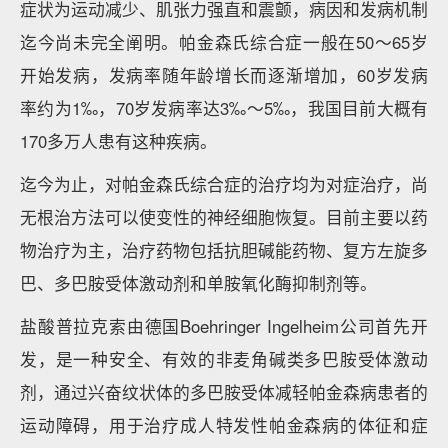
症状为运动减少、肌张力强直和震颤，病因和发病机制
迄今尚未完全阐明。帕金森氏综合症一般在50～65岁
开始发病，发病率随年龄增长而逐渐增加，60岁发病
率约为1‰，70岁发病率达3‰～5‰，我国目前大概有
170多万人患有这种疾病。
迄今为止，对帕金森氏综合症的治疗均为对症治疗，尚
无根治方法可以使变性的神经细胞恢复。目前主要以药
物治疗为主，治疗药物包括抗胆碱能药物、复方左旋多
巴、多巴胺受体激动剂和单胺氧化酶抑制剂等。
盐酸普拉克索由德国Boehringer Ingelheim公司首先开
发，是一种安全、有效的非麦角碱类多巴胺受体激动
剂，通过兴奋纹状体的多巴胺受体减轻帕金森病患者的
运动障碍，用于治疗成人特发性帕金森病的体征和症