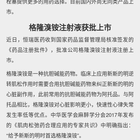
栓塞提供更多的用药选择。目前国内外尚无同类产品上
市。
格隆溴铵注射液获批上市
近日，恒瑞医药收到国家药品监督管理局核准签发的
《药品注册批件》，批准公司格隆溴铵注射液注册上
市。
格隆溴铵是一种抗胆碱能药物。临床上应用新斯的明逆
转肌松作用时需要合用抗胆碱能药物来纠正新斯的明的
心脏副作用，此前常用的抗胆碱能药物为阿托品。与阿
托品相比，格隆溴铵对心脏影响更小，快速性心律失常
发生率低等优点。中华医学会麻醉学分会2017年发布
的《肌肉松弛药合理应用的专家共识》中明确指出：
“给予新斯的明时首选格隆溴铵”。