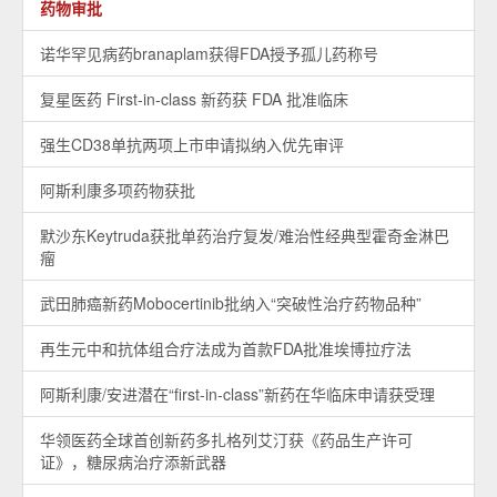
药物审批
诺华罕见病药branaplam获得FDA授予孤儿药称号
复星医药 First-in-class 新药获 FDA 批准临床
强生CD38单抗两项上市申请拟纳入优先审评
阿斯利康多项药物获批
默沙东Keytruda获批单药治疗复发/难治性经典型霍奇金淋巴
瘤
武田肺癌新药Mobocertinib批纳入“突破性治疗药物品种”
再生元中和抗体组合疗法成为首款FDA批准埃博拉疗法
阿斯利康/安进潜在“first-in-class”新药在华临床申请获受理
华领医药全球首创新药多扎格列艾汀获《药品生产许可
证》，糖尿病治疗添新武器