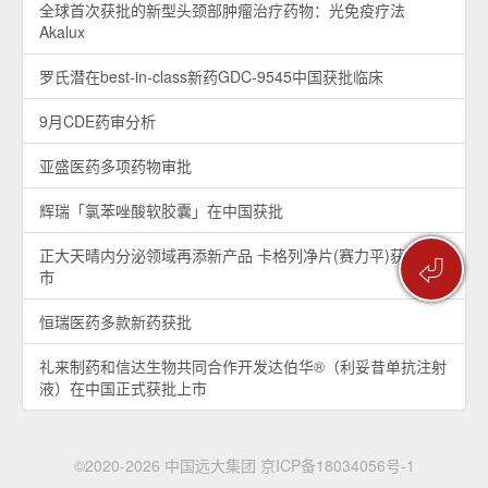
全球首次获批的新型头颈部肿瘤治疗药物：光免疫疗法
Akalux
罗氏潜在best-in-class新药GDC-9545中国获批临床
9月CDE药审分析
亚盛医药多项药物审批
辉瑞「氯苯唑酸软胶囊」在中国获批
正大天晴内分泌领域再添新产品 卡格列净片(赛力平)获批上
⏎
市
恒瑞医药多款新药获批
礼来制药和信达生物共同合作开发达伯华®（利妥昔单抗注射
液）在中国正式获批上市
©2020-2026 中国远大集团
京ICP备18034056号-1