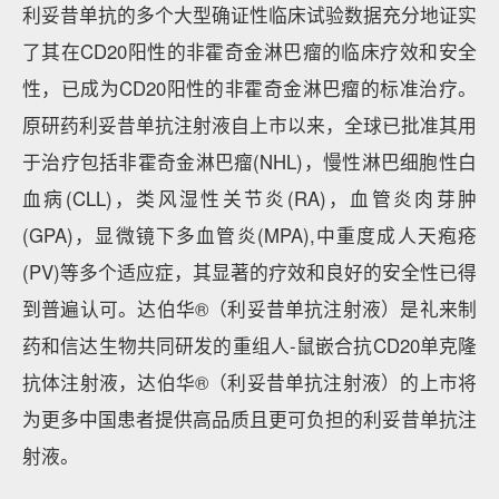
利妥昔单抗的多个大型确证性临床试验数据充分地证实
了其在CD20阳性的非霍奇金淋巴瘤的临床疗效和安全
性，已成为CD20阳性的非霍奇金淋巴瘤的标准治疗。
原研药利妥昔单抗注射液自上市以来，全球已批准其用
于治疗包括非霍奇金淋巴瘤(NHL)，慢性淋巴细胞性白
血病(CLL)，类风湿性关节炎(RA)，血管炎肉芽肿
(GPA)，显微镜下多血管炎(MPA),中重度成人天疱疮
(PV)等多个适应症，其显著的疗效和良好的安全性已得
到普遍认可。达伯华®（利妥昔单抗注射液）是礼来制
药和信达生物共同研发的重组人-鼠嵌合抗CD20单克隆
抗体注射液，达伯华®（利妥昔单抗注射液）的上市将
为更多中国患者提供高品质且更可负担的利妥昔单抗注
射液。