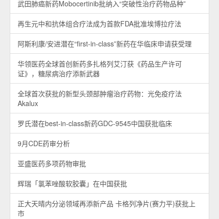
武田肺癌新药Mobocertinib批纳入“突破性治疗药物品种”
再生元中和抗体组合疗法成为首款FDA批准埃博拉疗法
阿斯利康/安进潜在“first-in-class”新药在华临床申请获受理
华领医药全球首创新药多扎格列艾汀获《药品生产许可
证》，糖尿病治疗添新武器
全球首次获批的新型头颈部肿瘤治疗药物：光免疫疗法
Akalux
罗氏潜在best-in-class新药GDC-9545中国获批临床
9月CDE药审分析
亚盛医药多项药物审批
辉瑞「氯苯唑酸软胶囊」在中国获批
正大天晴内分泌领域再添新产品 卡格列净片(赛力平)获批上
市