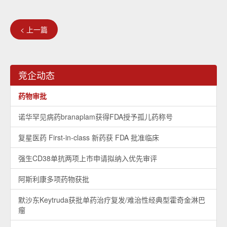
< 上一篇
竞企动态
药物审批
诺华罕见病药branaplam获得FDA授予孤儿药称号
复星医药 First-in-class 新药获 FDA 批准临床
强生CD38单抗两项上市申请拟纳入优先审评
阿斯利康多项药物获批
默沙东Keytruda获批单药治疗复发/难治性经典型霍奇金淋巴
瘤