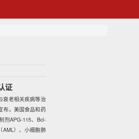
认证
及与衰老相关疾病等治
日宣布，美国食品和药
PG-115、Bcl-
病（AML）、小细胞肺