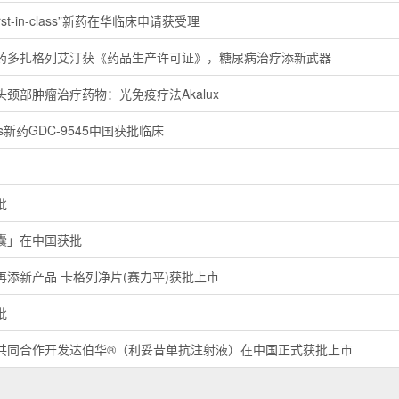
st-in-class”新药在华临床申请获受理
药多扎格列艾汀获《药品生产许可证》，糖尿病治疗添新武器
颈部肿瘤治疗药物：光免疫疗法Akalux
lass新药GDC-9545中国获批临床
批
囊」在中国获批
添新产品 卡格列净片(赛力平)获批上市
批
共同合作开发达伯华®（利妥昔单抗注射液）在中国正式获批上市