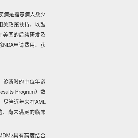
疾病是指患病人数少
业相关政策扶持，以鼓
在美国的后续研发及
NDA申请费用、获
。
，诊断时的中位年龄
sults Program）数
病。尽管近年来在AML
大的、尚未满足的临床
MDM2具有高度结合