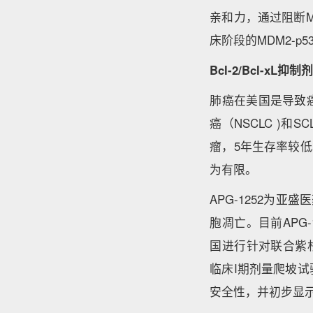
亲和力，通过阻断MD
床阶段的MDM2-
Bcl-2/Bcl-xL
抑制
肺癌在美国是导致
癌（NSCLC )和
瘤，5年生存率较低
为有限。
APG-1252为亚
胞凋亡。目前APG
国进行针对联合紫杉
临床I期剂量爬坡试
安全性，并初步显