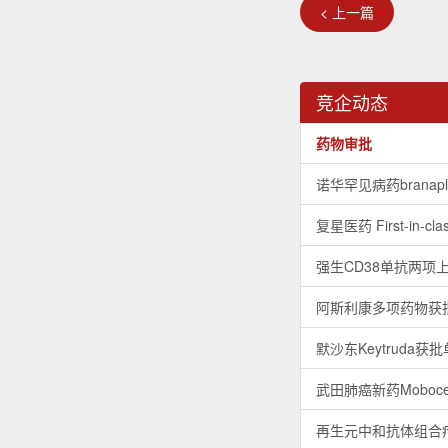
< 上一篇
竞企动态
药物审批
诺华罕见病药brana
复星医药 First-in-c
强生CD38单抗两项
阿斯利康多项药物获
默沙东Keytruda
武田肺癌新药Moboce
再生元中和抗体组合