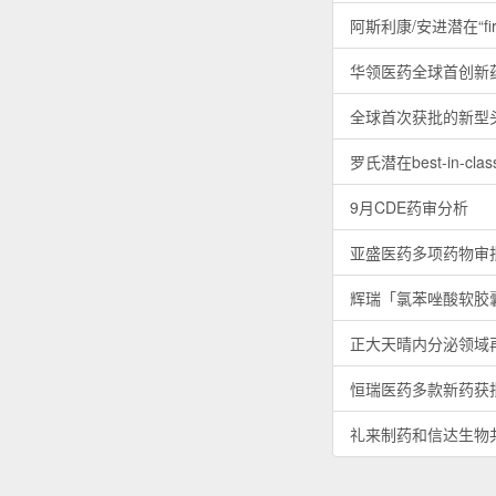
阿斯利康/安进潜在“fir
华领医药全球首创新
全球首次获批的新型头
罗氏潜在best-in-c
9月CDE药审分析
亚盛医药多项药物审
辉瑞「氯苯唑酸软胶
正大天晴内分泌领域再
恒瑞医药多款新药获
礼来制药和信达生物