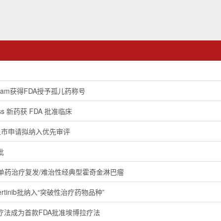
plam获得FDA授予孤儿药称号
lass 新药获 FDA 批准临床
上市申请拟纳入优先审评
批
获批单药治疗复发/难治性经典型霍奇金淋巴瘤
rtinib批纳入“突破性治疗药物品种”
疗法成为首款FDA批准埃博拉疗法