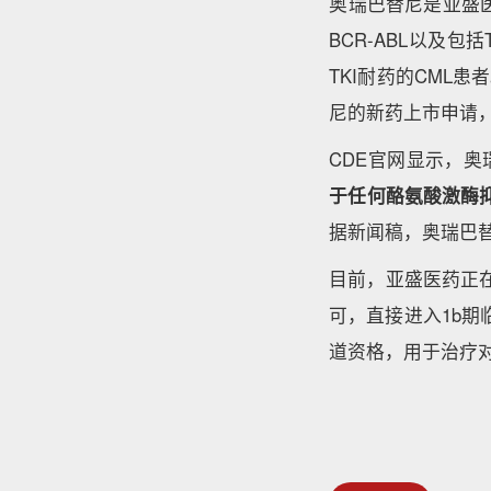
奥瑞巴替尼是亚盛医
BCR-ABL以及包
TKI耐药的CML
尼的新药上市申请
CDE官网显示，奥
于任何酪氨酸激酶抑
据新闻稿，奥瑞巴替
目前，亚盛医药正在
可，直接进入1b期
道资格，用于治疗对