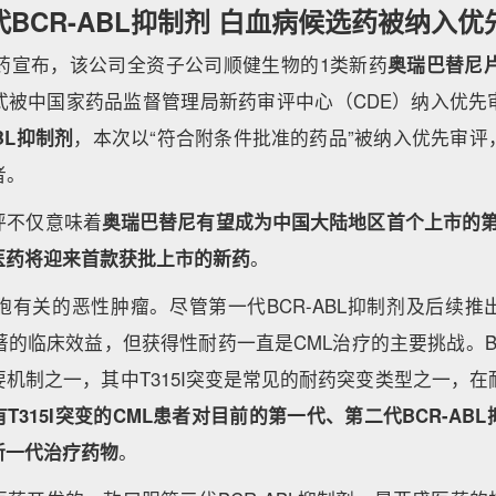
代BCR-ABL抑制剂 白血病候选药被纳入优
医药宣布，该公司全资子公司顺健生物的1类新药
奥瑞巴替尼片
式被中国家药品监督管理局新药审评中心（CDE）纳入优先
BL抑制剂
，本次以“符合附条件批准的药品”被纳入优先审评
者。
评不仅意味着
奥瑞巴替尼有望成为中国大陆地区首个上市的第三
医药将迎来首款获批上市的新药
。
胞有关的恶性肿瘤。尽管第一代BCR-ABL抑制剂及后续
著的临床效益，但获得性耐药一直是CML治疗的主要挑战。BC
机制之一，其中T315I突变是常见的耐药突变类型之一，在
有T315I突变的CML患者对目前的第一代、第二代BCR-AB
新一代治疗药物
。