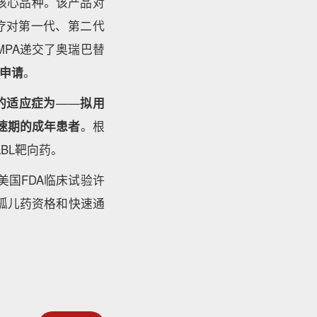
的核心品种。该产品对
于治疗对第一代、第二代
MPA递交了奥瑞巴替
申请
。
的适应症为
——
拟用
加速期的成年患者
。根
BL靶向药。
美国FDA临床试验许
的孤儿药资格和快速通