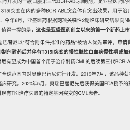
药开发的一款口服第三代BCR-ABL抑制剂，是亚盛医药
括T315I突变在内的多种BCR-ABL突变体有突出效果，用
患者。今年6月，亚盛医药根据两项关键性2期临床研究结果向N
，值得一提的是
，这也是亚盛医药创立以来的第一个新药上市
瑞巴替尼以“符合附条件批准的药品”被纳入优先审评，
申请
制剂耐药后并伴有T315I突变的慢性髓性白血病慢性期或
尼有望成为中国首个用于治疗耐药CML的后续第三代BCR-A
全球范围内对奥瑞巴替尼进行开发。2019年7月，该品种获
临床研究。2020年5月，奥瑞巴替尼先后获得美国FDA授予
现有TKI治疗失败的特定基因突变的CML患者。