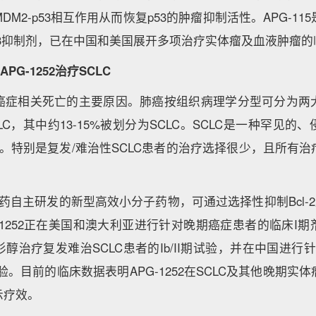
M2-p53相互作用从而恢复p53的肿瘤抑制活性。APG-1
p53抑制剂，已在中国和美国展开多项治疗实体瘤及血液肿瘤
剂
APG-1252
治疗
SCLC
癌症相关死亡的主要原因。肺癌按组织病理学分型可分为两
SCLC，其中约13-15%被划分为SCLC。SCLC是一种罕见
。特别是复发/难治性SCLC患者的治疗选择很少，且所有
盛医药自主研发的新型高效小分子药物，可通过选择性抑制Bcl-2及
-1252正在美国和澳大利亚进行针对晚期癌症患者的临床I
醇治疗复发难治SCLC患者的Ib/II期试验，并在中国进行针
验。目前的临床数据表明APG-1252在SCLC及其他晚期实
示疗效。