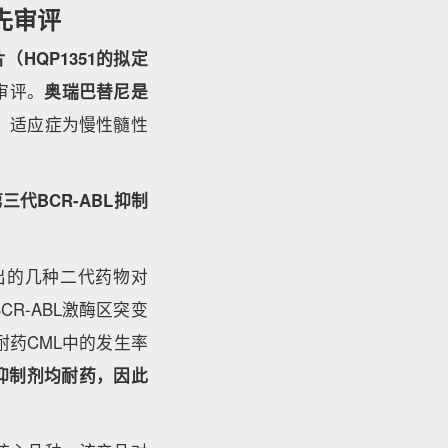
先审评
（HQP1351的拟定
审评。
奥瑞巴替尼是
，适应症为慢性髓性
代BCR-ABL抑制
推出的几种二代药物对
R-ABL激酶区突变
耐药CML中的发生率
L抑制剂均耐药，因此