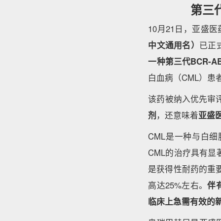
第三
10月21日，亚盛
中文通用名）
已正
一种第三代BCR-A
白血病（CML）患
该药被纳入优先审
剂
，还意味着
亚盛
CML是一种与白细
CML的治疗具有显
是获得性耐药的重要
高达25%左右。
伴
临床上急需有效的