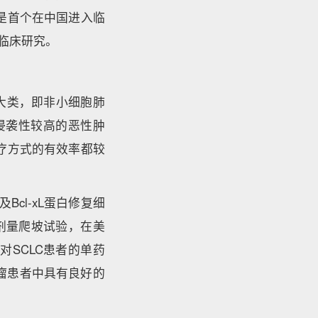
15是首个在中国进入临
的临床研究。
大类，即非小细胞肺
的、侵袭性较高的恶性肿
治疗方式的有效率都较
Bcl-xL蛋白修复细
期剂量爬坡试验，在美
对SCLC患者的单药
体瘤患者中具有良好的