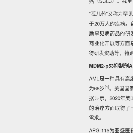
癌（SCLC）。截
“孤儿药”又称为
于20万人的疾病。
励罕见病药品的研
商业化开展等方面
得研发资助等，特
MDM2-p53
抑制剂
A
AML是一种具有
[1]
为68岁
。美国国家癌症
据显示，2020年美
的治疗方面取得了一
需求。
APG-115为亚