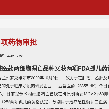
多项药物审批
：2020-10-09
盛医药两细胞凋亡品种又获两项FDA孤儿药
兰州罗克维尔市2020年10月9日 — 致力于在肿瘤、乙肝
的处于临床阶段的研发企业 — 亚盛医药（6855.HK）今
）日前授予公司细胞凋亡管线在研原创新药MDM2-p53抑制剂A
剂APG-1252两项孤儿药资格认定，分别用于治疗急性髓系白血