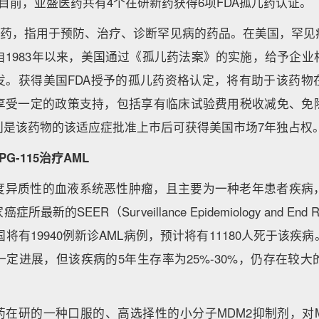
至目前，亚盛医药共有4个在研新药获得6项FDA孤儿药认证。
罕见药，指用于预防、治疗、诊断罕见病的药品。在美国，罕见
自1983年以来，美国通过《孤儿药法案》的实施，给予企
发。获得美国FDA授予的孤儿药资格认定，将有助于该药物
享受一定的政策支持，包括享有临床试验费用税收减免、免除
别是该药物的该适应症批准上市后可获得美国市场7年独占权
PG-115
治疗
AML
高度异质性的血液系统恶性肿瘤，且主要为一种老年患者疾病
所最新的SEER（Surveillance Epidemiology and End Re
国将有19940例新诊AML病例，预计将有11180人死于该疾
定进展，但该疾病的5年生存率为25%-30%，仍存在较
盛医药在研的一种口服的、高选择性的小分子MDM2抑制剂，对