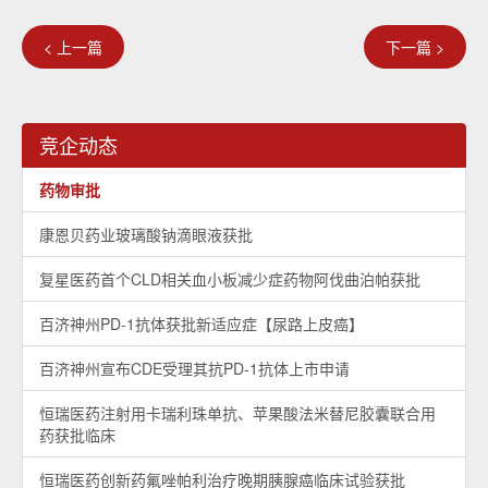
< 上一篇
下一篇 >
竞企动态
药物审批
康恩贝药业玻璃酸钠滴眼液获批
复星医药首个CLD相关血小板减少症药物阿伐曲泊帕获批
百济神州PD-1抗体获批新适应症【尿路上皮癌】
百济神州宣布CDE受理其抗PD-1抗体上市申请
恒瑞医药注射用卡瑞利珠单抗、苹果酸法米替尼胶囊联合用
药获批临床
恒瑞医药创新药氟唑帕利治疗晚期胰腺癌临床试验获批