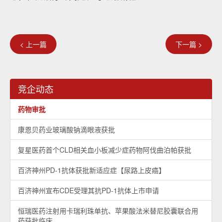
< 上一篇
下一篇 >
竞企动态
药物审批
康恩贝药业玻璃酸钠滴眼液获批
复星医药首个CLD相关血小板减少症药物阿伐曲泊帕获批
百济神州PD-1抗体获批新适应症【尿路上皮癌】
百济神州宣布CDE受理其抗PD-1抗体上市申请
恒瑞医药注射用卡瑞利珠单抗、苹果酸法米替尼胶囊联合用
药获批临床