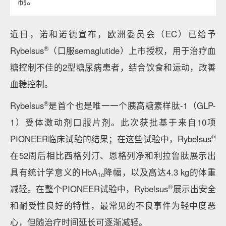
制。
近日，诺和诺德宣布，欧洲委员会（EC）已给予
®
Rybelsus
（口服semaglutide）上市授权，用于治疗血
糖控制不佳的2型糖尿病患者，结合饮食和运动，改善
血糖控制。
®
Rybelsus
是首个也是唯一一个胰高糖素样肽-1（GLP-
1）受体激动剂口服片剂。此次获批基于来自10项
®
PIONEER临床试验的结果；在这些试验中，Rybelsus
在52周后相比西格列汀、恩格列净和利拉鲁肽展示出
具有统计学意义的HbA
降幅，以及高达4.3 kg的体重
1c
®
减轻。在整个PIONEER试验中，Rybelsus
展示出安全
和耐受性良好的特性，最常见的不良事件为轻中度恶
心，但随治疗时间延长可逐渐减轻。