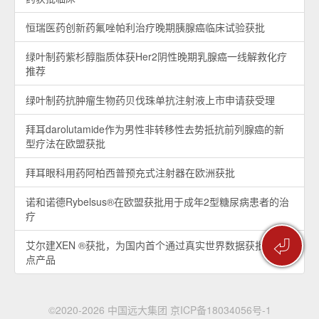
恒瑞医药创新药氟唑帕利治疗晚期胰腺癌临床试验获批
绿叶制药紫杉醇脂质体获Her2阴性晚期乳腺癌一线解救化疗
推荐
绿叶制药抗肿瘤生物药贝伐珠单抗注射液上市申请获受理
拜耳darolutamide作为男性非转移性去势抵抗前列腺癌的新
型疗法在欧盟获批
拜耳眼科用药阿柏西普预充式注射器在欧洲获批
诺和诺德Rybelsus®在欧盟获批用于成年2型糖尿病患者的治
疗
⏎
艾尔建XEN ®获批，为国内首个通过真实世界数据获批的试
点产品
©2020-2026 中国远大集团
京ICP备18034056号-1