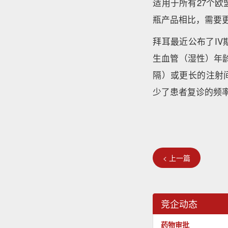
适用于所有27个
瓶产品相比，需要
拜耳最近公布了IV
生血管（湿性）年龄
隔）或更长的注射间
少了患者复诊的频
< 上一篇
竞企动态
药物审批