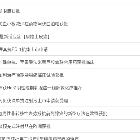
滴眼液获批
相关血小板减少症药物阿伐曲泊帕获批
获批新适应症【尿路上皮癌】
理其抗PD-1抗体上市申请
利珠单抗、苹果酸法米替尼胶囊联合用药获批临床
帕利治疗晚期胰腺癌临床试验获批
获Her2阴性晚期乳腺癌一线解救化疗推荐
药贝伐珠单抗注射液上市申请获受理
ide作为男性非转移性去势抵抗前列腺癌的新型疗法在欧盟获批
普预充式注射器在欧洲获批
us®在欧盟获批用于成年2型糖尿病患者的治疗