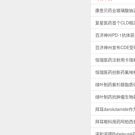
康恩贝药业玻璃酸钠
复星医药首个CLD
百济神州PD-1抗体
百济神州宣布CDE受
恒瑞医药注射用卡瑞
恒瑞医药创新药氟唑
绿叶制药紫杉醇脂质体
绿叶制药抗肿瘤生物
拜耳darolutam
拜耳眼科用药阿柏西
诺和诺德Rybels