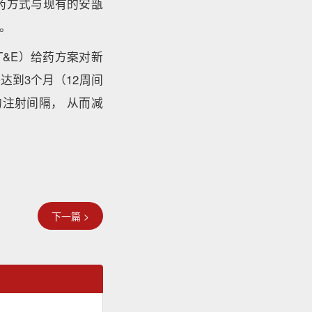
药方式与现有的安瓿
。
T&E）给药方案对新
达到3个月（12周间
的注射间隔， 从而减
下一篇 >