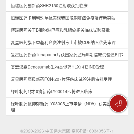
恒瑞医药创新药SHR2150注射液获批临床
恒瑞医药卡瑞利珠单抗实现我国晚期肝癌免疫治疗新突破
恒瑞医药关于B细胞淋巴瘤和乳腺癌相关临床试验获批
复星医药旗下益基利仑赛注射液上市被CDE纳入优先审评
复星医药新药Tenapanor片获国家药监局III期临床试验通知书
复宏汉霖Denosumab生物类似药HLX14获IND受理
复星医药痛风新药FCN-207片获临床试验注册审批受理
绿叶制药1类镇痛新药LY03014即将进入临床
⏎
绿叶制药抗抑郁新药LY03005上市申请（NDA）获美国FDA受
理
©2020-2026 中国远大集团
京ICP备18034056号-1