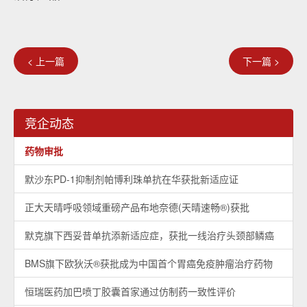
< 上一篇
下一篇 >
竞企动态
药物审批
默沙东PD-1抑制剂帕博利珠单抗在华获批新适应证
正大天晴呼吸领域重磅产品布地奈德(天晴速畅®)获批
默克旗下西妥昔单抗添新适应症，获批一线治疗头颈部鳞癌
BMS旗下欧狄沃®获批成为中国首个胃癌免疫肿瘤治疗药物
恒瑞医药加巴喷丁胶囊首家通过仿制药一致性评价