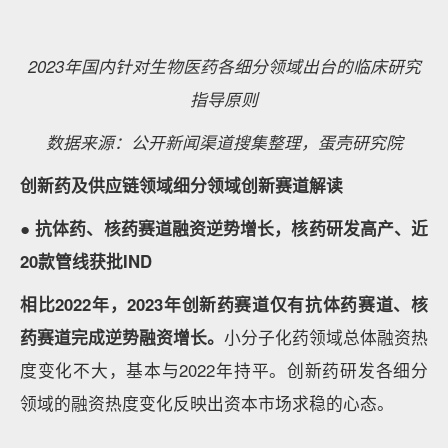
由于篇幅限制，此处不做详细展开，报告中对部分值得
关注的政策重点进行了解读，包括：
1、国家连发多个政策文件，推动中医药振兴发展。
2、集采和医保等控费政策影响逐渐变得温和，对创新
药的支持力度加大。
3、加快创新药审评速度，儿童药与罕见病用药得到重
视。
4、对fast follow药物的审批进一步收紧。
5、规范药品网络销售和网络交易。
6、产业结构调整指导目录改版，鼓励方向更加聚焦。
7、医疗反腐。