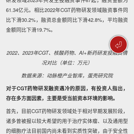
Lutathera和Pluvicto两款产品的商业化成功，点燃了全
球药企入局核药赛道的热情。海外制药巨头不断加码，
国内诸多药企也争先涌入，核药热度持续走高。据动脉
橙产业智库不完全统计，2023年核药领域共发生融资
⏎
事件10起，融资总额为15.8亿元，融资事件和融资总额
相比2022年同比上涨42.9%和79.8%。