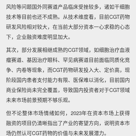
2023年核药领域融资情况
数据来源：动脉橙产业智库，蛋壳研究院
其中，
先通医药靠一己之力提升了2023年整个核药赛
道的融资热度。
于2023年7月获得超11亿元的大额融
资，背后投资者众多，包括近20家来自众多国家队、
产业集团和知名投资机构共同参与投资。
2023年先通医药在业务方面亦表现出色。其旗下首个
®
18
获批的核药产品欧韦宁
氟[
F]贝他苯注射液，于2023
年9月获CDE批准上市，也是国内首个获批用于AD诊断
的Aβ-PET显像剂。该产品对AD诊断有颠覆性的影响，
据称可最高提前15年诊断出AD。而这也是近20年来国
内首个获批的正电子发射断层扫描显像剂，对长期发展
缓慢的国产核药领域是一个极大的鼓舞。