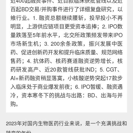
近400起融资事件、近百款临床获批管线以及近
百起BD交易/并购事件进行了详细复盘研究，以
飨行业。1. 融资总额继续腰斩，投早投小不再
明显，上游供应链项目更受资本追捧；2. IPO数
量跌落至5年前水平，北交所政策频发带来IPO
市场新生机；3. 200余条政策，振兴发展中医
药、促进创新药开发和提升临床质量、规范网络
售药；4. 抗体药、核药赛道融资逆势增长，核
药研发高产、近20款管线获批IND；5. CGT、
AI+新药融资稍显落寞，小核酸逆势突起17款步
入临床处于商业爆发前夜；6. IPO暂缓、融资遇
冷，资本寒冬下的挑战与出路：BD、出海与并
购。
2023年对国内生物医药行业来说，是一个充满挑战和