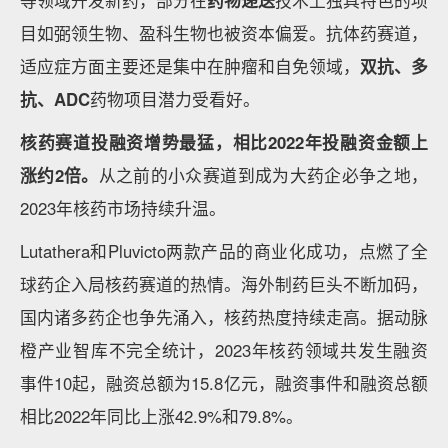
数据来源：动脉橙产业智库，蛋壳研究院
小分子化药与抗体药物研发是创新药领域中发展相较成
熟的赛道，行业对于相关赛道认识了解较为充分，市场
空间也足够大，诸多项目管线也已经步入临床中后期。
因此以上两个赛道在融资表现方面相对稳健。2023年
小分子化药与抗体药物研发领域分别有6家和5家创新
药企业完成IPO。
总体来看，2023年在小分子化药和抗体药赛道逆势完
成大额融资的项目具有普遍共性，多是
具有核心技术平
台、产品管线立项足够差异化、临床进度处于市场前
列、临床试验稳步推进并具有不错临床数据
的企业。
以抗体药企业天辰生物为例，基于自主研发的3大技术
平台（Sundoma、InCibitor、 NeXine）该企业开发了