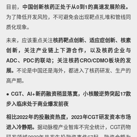
2023年小分子化药和抗体药研发赛道领域融资金额排
名前10%的项目
数据来源：动脉橙产业智库，各企业公开报道，蛋壳研
究院
可以发现，从项目类型来看，小分子化药研发领域，大
额融资项目多围绕心血管、自身免疫、炎症及肾脏疾病
等领域开发新药，部分在
药物递送
技术上独具特色的项
目如弼领生物、盈科生物也被资本偏爱。抗体药赛道，
适应症方面主要还是集中在肿瘤和自免领域，
双抗、多
抗、ADC
药物项目潜力受看好。
核药赛道投融资增势最猛，相比2022年投融资金额上
涨约2倍。
从之前的小众赛道到成为大药企必争之地，
2023年核药市场持续升温。