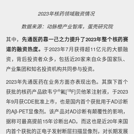
多款产品管线，目前已有3款I类创新药项目步入临床。
其中针对过敏性鼻炎和慢性荨麻疹适应症的LP-003已
推进至临床II期，预计2024年将陆续进入临床III期。
据该企业在2023欧洲鼻科学大会上公布的LP-003的临
床I期数据，相比全球首代抗IgE抗体奥马珠单抗，LP-
003具有更高的亲和力，更好的生物学活性, 有提高药
效的潜力，可降低用药量，同时具有更长半衰期，可减
少用药频次、提升患者依从性。该企业开发的补体药项
目LP-005也在2023年底完成了I期临床首例患者给药。
继2022年完成A+1、A+2两轮融资后，天辰生物在2023
年继续逆势完成超亿元B1轮融资。
蛋壳研究院整理了小分子化药和抗体药研发赛道领域融
资金额排名前10%的项目（不包括IPO，存在同等金额