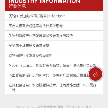
INDUSTRY INFORMATION
行业信息
(原创）新加坡公司并购法律Highlights
医疗大模型合规运营与法律风控思考
生物创新药产业链发展现状及未来发展趋势
罕见病全球布局及未来展望
动物保健行业发展及布局简析
Moderna上海工厂能级媲美特斯拉，覆盖mRNA生产全链条
⏎
心血管疾病治疗迈向新时代，多种新疗法突破药物进展
让减肥更容易：水凝胶缓释技术，让司美格鲁肽一年只需打
三针
©2020-2026 中国远大集团
京ICP备18034056号-1