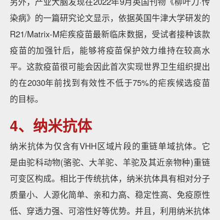
另外，产业大脑发现在2022年9月英国刊物《柳叶刀·传
染病》的一篇研究论文显示，依据英国牛津大学研发的
R21/Matrix-M疟疾疫苗最新临床数据，受试者接种该款
疫苗的加强针后，能够将疫苗保护效力维持在较高水
平。这款疫苗很可能会因此首次实现世界卫生组织提出
的在2030年前找到有效性不低于75%的疟疾候选疫苗
的目标。
4、纳米抗体
纳米抗体为仅含有VHH区域片段的重链单域抗体。它
是由驼科动物(骆驼、大羊驼、羊驼及其近亲物种)重链
可变区构成。相比于传统抗体，纳米抗体具有相对分子
质量小、人源化简单、亲和力高、稳定性高、免疫原性
低、穿透力强、可溶性好等优势。并且，利用纳米抗体