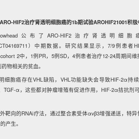
公布ARO-HIF2治疗肾透明细胞癌的1b期试验AROHIF21001
rowhead公布了ARO-HIF2治疗肾透明细
1（NCT04169711）中期数据。研究结果显示，7/9例患者H
在cohort 2中，1例PR，5例SD，4例患者治疗12-24周期间维持
到药物相关的贫血。
明细胞癌存在VHL缺陷，VHL功能缺失会导致HIF-2α持续激
GF-A、TGF-α，这些都对肿瘤增殖有促进作用，HIF-2α拮抗
个肝外靶向的RNAi疗法，通过整合素受体αvβ3增强递送，特异
2α的产生。