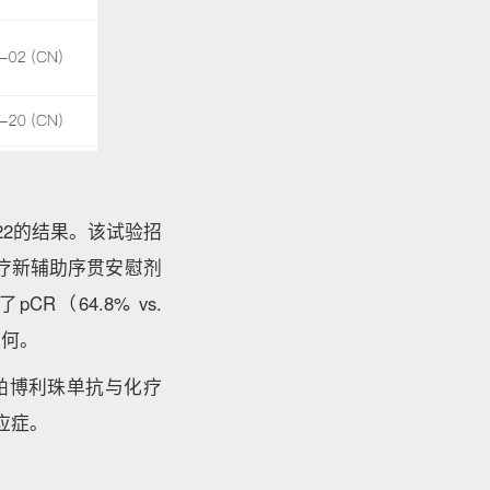
522的结果。该试验招
化疗新辅助序贯安慰剂
R（64.8% vs.
如何。
准了帕博利珠单抗与化疗
适应症。