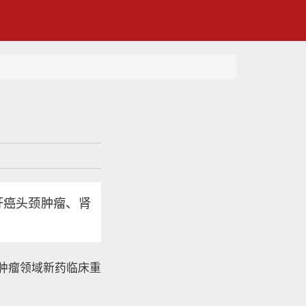
肝癌头颈肿瘤、肾
球肿瘤领域新药临床重