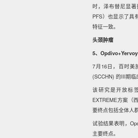
时，泽布替尼显著
PFS）也显示了
特征一致。
头颈肿瘤
5、Opdivo+Ye
7月16日，百时美
(SCCHN) 的III
该研究是开放标签、
EXTREME方案（
要终点包括全体人群的
试验结果表明，Opdi
主要终点。