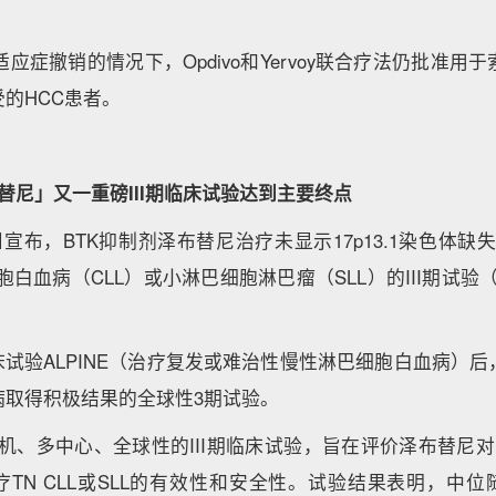
适应症撤销的情况下，Opdivo和Yervoy联合疗法仍批准用
的HCC患者。
替尼」又一重磅III期临床试验达到主要终点
宣布，BTK抑制剂泽布替尼治疗未显示17p13.1染色体缺失（d
白血病（CLL）或小淋巴细胞淋巴瘤（SLL）的III期试验（
临床试验ALPINE（治疗复发或难治性慢性淋巴细胞白血病）
病取得积极结果的全球性3期试验。
项随机、多中心、全球性的III期临床试验，旨在评价泽布替尼
疗TN CLL或SLL的有效性和安全性。试验结果表明，中位随