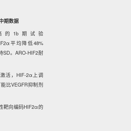
积极中期数据
胞癌的1b期试验
IF2α平均降低48%
SD。ARO-HIF2耐
活，HIF-2α上调
剂可能比VEGFR抑制剂
性靶向编码HIF2α的