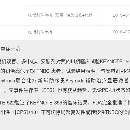
批适应症一览
双盲、多中心、安慰剂对照的III期临床试验KEYNOTE -
新确诊的初治高危早期 TNBC 患者，试验结果表明，与安慰剂+
truda联合化疗新辅助序贯Keytruda辅助治疗显著改善了pC
00055），无事件生存率（EFS）也有获益趋势，无论PD-L1状态
TE-522验证了KEYNOTE-355的临床结果，FDA完全批
1阳性（[CPS]≥10）不可切除局部复发性或转移性TNBC的