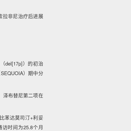
于索拉非尼治疗后进展
el[17p]）的初治
SEQUOIA）期中分
后，泽布替尼第二项在
对比苯达莫司汀+利妥
访时间为25.8个月