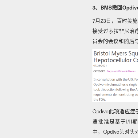
3、BMS撤回Op
7月23日，百时美施
接受过索拉非尼治疗
员会的会议和随后与
Opdivo此项适
速批准是基于I/II期
中，Opdivo头