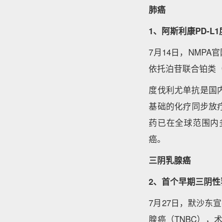
肺癌
1、阿斯利康PD-
7月14日，NMP
依托泊苷联合铂类
度伐利尤单抗是国内
基础的化疗同步放疗
药已在全球范围内
癌。
三阴乳腺癌
2、首个早期三阴性乳
7月27日，默沙东宣
腺癌（TNBC），术