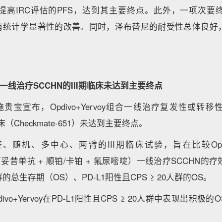
提高IRC评估的PFS，达到其主要终点。此外，一项次要
具有统计学显著性的改善。同时，泽布替尼的耐受性总体良好
rvoy一线治疗SCCHN的III期临床未达到主要终点
施贵宝宣布，Opdivo+Yervoy组合一线治疗复发性或转
期临床（Checkmate-651）未达到主要终点。
随机、多中心、两臂的III期临床试验，旨在比较Opdivo
西妥昔单抗 + 顺铂/卡铂 + 氟尿嘧啶）一线治疗SCCHN
总生存期（OS）、PD-L1阳性且CPS ≥ 20人群的OS。
vo+Yervoy在PD-L1阳性且CPS ≥ 20人群中表现出积