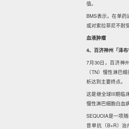
值。
BMS表示，在单药
或对索拉菲尼不耐受
血液肿瘤
4、百济神州「泽布
7月30日，百济神州
（TN）慢性淋巴细胞
析达到主要终点。
这是继全球III期
慢性淋巴细胞白血
SEQUOIA是一
昔单抗（B+R）治