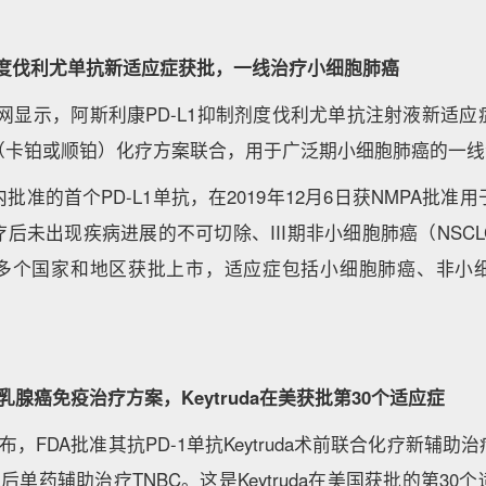
L1度伐利尤单抗新适应症获批，一线治疗小细胞肺癌
A官网显示，阿斯利康PD-L1抑制剂度伐利尤单抗注射液新适
（卡铂或顺铂）化疗方案联合，用于广泛期小细胞肺癌的一线
批准的首个PD-L1单抗，在2019年12月6日获NMPA批准
后未出现疾病进展的不可切除、III期非小细胞肺癌（NSC
多个国家和地区获批上市，适应症包括小细胞肺癌、非小
腺癌免疫治疗方案，Keytruda在美获批第30个适应症
布，FDA批准其抗PD-1单抗Keytruda术前联合化疗新辅
后单药辅助治疗TNBC。这是Keytruda在美国获批的第3