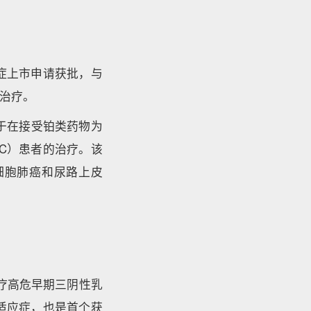
应症上市申请获批，与
治疗。
用于在接受铂类药物为
LC）患者的治疗。该
细胞肺癌和尿路上皮
助治疗高危早期三阴性乳
0个适应症，也是首个获