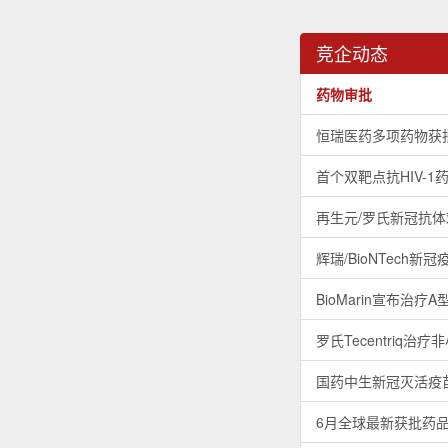
竞企动态
药物审批
恒瑞医药多项药物获
首个双靶点抗HIV-
再生元/罗氏新冠抗
辉瑞/BioNTech新
BioMarin宣布治疗
罗氏Tecentriq
国药中生新冠灭活疫苗
6月全球最新获批药