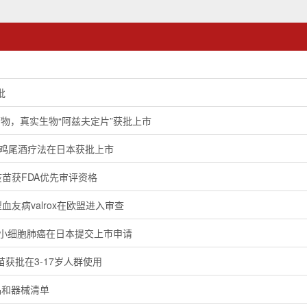
批
1药物，真实生物“阿兹夫定片”获批上市
体鸡尾酒疗法在日本获批上市
冠疫苗获FDA优先审评资格
A型血友病valrox在欧盟进入审查
治疗非小细胞肺癌在日本提交上市申请
获批在3-17岁人群使用
品和器械清单