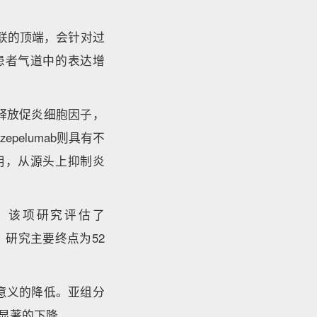
级联的顶端，会针对过
患者气道中的表达增
疫细胞释放促炎细胞因子，
elumab则具有不
用，从源头上抑制炎
持，该项研究评估了
性。研究主要终点为52
临床意义的降低。亚组分
了显著的下降。