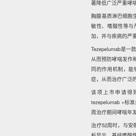
著降低广泛严重哮
胸腺基质淋巴细胞生
敏性、嗜酸性等与
加，并与疾病的严
Tezepelumab
从而预防哮喘发作和
同的作用机制，能
症，从而治疗广泛
该项上市申请得到
tezepeluma
周治疗期间哮喘年发
治疗52周时，与安慰
析显示，基线嗜酸性粒