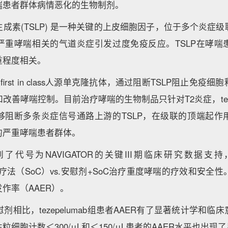
喘患者群体病情恶化的生物制剂。
成素(TSLP) 是一种关键的上皮细胞因子，位于多个炎症
严重哮喘相关的气道炎症引发过度免疫反应。TSLP在哮喘
重程度相关。
是一款first in class人源单克隆抗体，通过阻断TSLP阻止免
改善哮喘控制。目前治疗哮喘的生物制品只针对T2炎症，tezep
够阻断多条炎症信号通路上游的TSLP，在级联的顶端起作
的严重哮喘患者群体。
了代号为NAVIGATOR的关键III期临床研究数据支
b +标准疗法（SoC）vs.安慰剂+SoC治疗重度哮喘的疗效和安全
作率（AAER）。
剂相比，tezepelumab组患者AAER有了显著统计学和
细胞计数＜300/μL和＜150/μL患者的AAER水平也出现