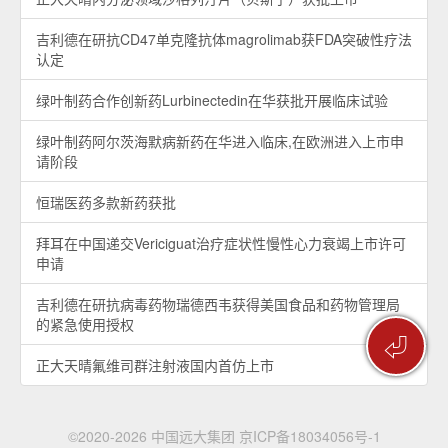
吉利德在研抗CD47单克隆抗体magrolimab获FDA突破性疗法
认定
绿叶制药合作创新药Lurbinectedin在华获批开展临床试验
绿叶制药阿尔茨海默病新药在华进入临床,在欧洲进入上市申
请阶段
恒瑞医药多款新药获批
拜耳在中国递交Vericiguat治疗症状性慢性心力衰竭上市许可
申请
吉利德在研抗病毒药物瑞德西韦获得美国食品和药物管理局
的紧急使用授权
⏎
正大天晴氟维司群注射液国内首仿上市
©2020-2026 中国远大集团
京ICP备18034056号-1