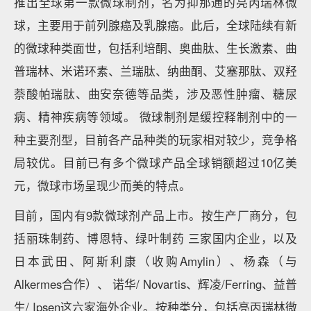
推出全球第一款微球制剂，名为抑那通的亮丙瑞林微
球，主要用于前列腺癌及乳腺癌。此后，全球陆续有新
的微球种类面世，包括利培酮、奥曲肽、生长激素、曲
普瑞林、米诺环素、兰瑞肽、纳曲酮、艾塞那肽、双羟
萘酸帕瑞肽、曲安奈德等品类，涉及恶性肿瘤、糖尿
病、精神疾病等领域。 微球制剂是缓控释制剂中的一
种主要剂型，目前各产品种类的玩家相对较少，竞争格
局较优。目前已有多个微球产品全球销额超过10亿美
元，微球市场呈现少而美的特点。
目前，国内有9款微球剂产品上市。按生产厂商分，包
括丽珠制药、博恩特、绿叶制药 三家国内企业，以及
日本武田、阿斯利康（收购Amylin）、杨森（与
Alkermes合作）、 诺华/ Novartis、辉凌/Ferring、益普
生/ Ipsen这六家海外企业。按种类分，包括亮丙瑞林微