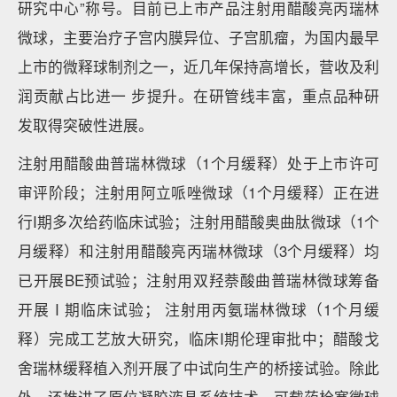
研究中心”称号。目前已上市产品注射用醋酸亮丙瑞林
微球，主要治疗子宫内膜异位、子宫肌瘤，为国内最早
上市的微释球制剂之一，近几年保持高增长，营收及利
润贡献占比进一 步提升。在研管线丰富，重点品种研
发取得突破性进展。
注射用醋酸曲普瑞林微球（1个月缓释）处于上市许可
审评阶段；注射用阿立哌唑微球（1个月缓释）正在进
行I期多次给药临床试验；注射用醋酸奥曲肽微球（1个
月缓释）和注射用醋酸亮丙瑞林微球（3个月缓释）均
已开展BE预试验；注射用双羟萘酸曲普瑞林微球筹备
开展 I 期临床试验； 注射用丙氨瑞林微球（1个月缓
释）完成工艺放大研究，临床I期伦理审批中；醋酸戈
舍瑞林缓释植入剂开展了中试向生产的桥接试验。除此