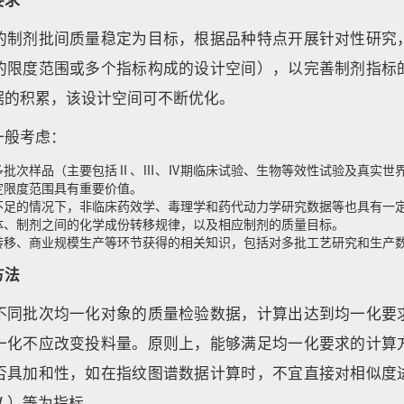
的制剂批间质量稳定为目标，根据品种特点开展针对性研究
的限度范围或多个指标构成的设计空间），以完善制剂指标
据的积累，该设计空间可不断优化。
一般考虑：
多批次样品（主要包括Ⅱ、Ⅲ、Ⅳ期临床试验、生物等效性试验及真实世
定限度范围具有重要价值。
不足的情况下，非临床药效学、毒理学和药代动力学研究数据等也具有一
体、制剂之间的化学成份转移规律，以及相应制剂的质量目标。
转移、商业规模生产等环节获得的相关知识，包括对多批工艺研究和生产
方法
不同批次均一化对象的质量检验数据，计算出达到均一化要
一化不应改变投料量。原则上，能够满足均一化要求的计算
否具加和性，如在指纹图谱数据计算时，不宜直接对相似度
W ）等为指标。