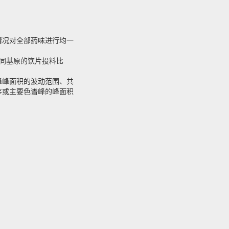
情况对全部药味进行均一
不同基原的饮片投料比
峰峰面积的波动范围、共
序或主要色谱峰的峰面积