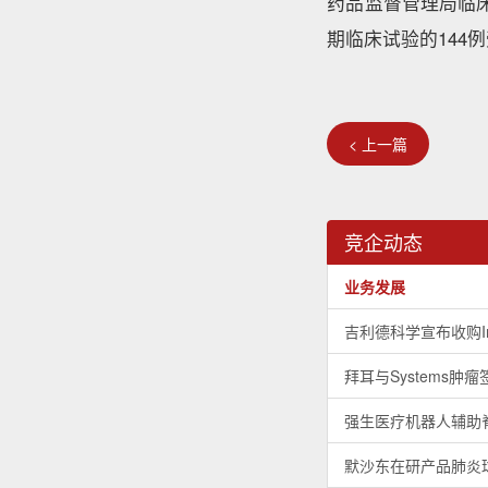
药品监督管理局临床
期临床试验的144
< 上一篇
竞企动态
业务发展
吉利德科学宣布收购Imm
拜耳与Systems
强生医疗机器人辅助
默沙东在研产品肺炎球