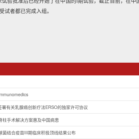
试验批准后已经开始了在中国的I期试验，截止目前，在中国进行的
例受试者都已完成入组。
unomedics
肿瘤签署有关乳腺癌创新疗法ERSO的独家许可协议
脊柱手术解决方案惠及中国病患
菌结合疫苗III期临床积极顶线结果公布