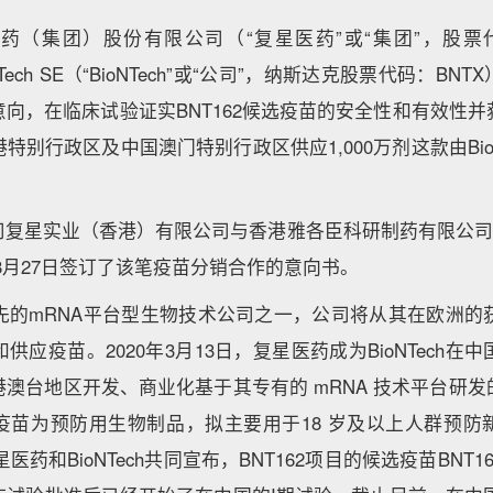
（集团）股份有限公司（“复星医药”或“集团”，股票代码：
ioNTech SE（“BioNTech”或“公司”，纳斯达克股票代码：B
向，在临床试验证实BNT162候选疫苗的安全性和有效性
别行政区及中国澳门特别行政区供应1,000万剂这款由BioN
司复星实业（香港）有限公司与香港雅各臣科研制药有限公司（
）于8月27日签订了该笔疫苗分销合作的意向书。
世界领先的mRNA平台型生物技术公司之一，公司将从其在欧洲的获
供应疫苗。2020年3月13日，复星医药成为BioNTech在
澳台地区开发、商业化基于其专有的 mRNA 技术平台研
疫苗为预防用生物制品，拟主要用于18 岁及以上人群预防
星医药和BioNTech共同宣布，BNT162项目的候选疫苗BNT